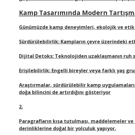
Kamp Tasarımında Modern Tartışma
Günümüzde kamp deneyimleri, ekolojik ve etik t
Sürdürülebilirlik: Kampların çevre üzerindeki etk
Dijital Detoks: Teknolojiden uzaklaşmanın ruh sa
Erişilebilirlik: Engelli bireyler veya farklı yaş
Araştırmalar, sürdürülebilir kamp uygulamaları
doğa bilincini de artırdığını gösteriyor
2.
Paragrafların kısa tutulması, maddelemeler ve s
derinliklerine doğal bir yolculuk yapıyor.