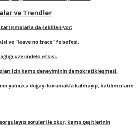
lar ve Trendler
artışmalarla da şekilleniyor:
isi ve “leave no trace” felsefesi.
ğlığı üzerindeki etkisi.
 grupları için kamp deneyiminin demokratikleşmesi.
nın yalnızca doğayı korumakla kalmayıp, katılımcıların
orgulayıcı sorular ile okur, kamp çeşitlerinin