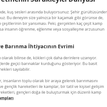
inde, kuş sesleri arasında buluyorsunuz. Şehir gürültüsünde
nuz. Bu deneyim size yalnızca bir kaçamak gibi görünse de,
 çeşitlerinin bir yansıması. Peki, gerçekten
kaç çeşit kamp
oksa insanın öğrenme, eğlenme veya sosyalleşme arzusunun
e Barınma İhtiyacının Evrimi
olarak bilinse de, kökleri çok daha derinlere uzanıyor.
çlerde geçici barınaklar kurduğunu gösteriyor. Bu basit
kleri sayılabilir.
r, insanların toplu olarak bir araya gelerek barınmasını
e gençlik hareketleri ile kamplar, bir tatil ve kişisel gelişim
areketleri, gençleri doğa ile buluşturmak için düzenli kamp
ampları