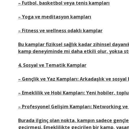
– Futbol, basketbol veya tenis kampları
– Yoga ve meditasyon kampları
– Fitness ve wellness odaklı kamplar
Bu kamplar fiziksel sağlık kadar zihinsel dayanık
kamp deneyiminde mi daha etkili olur, yoksa s
4. Sosyal ve Tematik Kamplar
– Gençlik ve Yaz Kampları: Arkadaşlık ve sosyal
– Emeklilik ve Hobi Kampları: Yeni hobiler, topl
– Profesyonel Gelişim Kampları: Networking ve i
Burada ilginç olan nokta, kampın sadece gençler
geçirmesi. Emeklilikte geçirilen bir kamp, yaşa