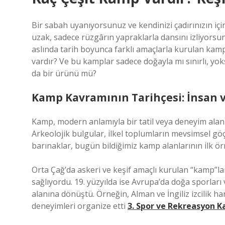
Bir sabah uyanıyorsunuz ve kendinizi çadırınızın iç
uzak, sadece rüzgârın yapraklarla dansını izliyorsu
aslında tarih boyunca farklı amaçlarla kurulan kamp
vardır?
Ve bu kamplar sadece doğayla mı sınırlı, y
da bir ürünü mü?
Kamp Kavramının Tarihçesi: İnsan v
Kamp, modern anlamıyla bir tatil veya deneyim alanı 
Arkeolojik bulgular, ilkel toplumların mevsimsel gö
barınaklar, bugün bildiğimiz kamp alanlarının ilk örne
Orta Çağ’da askeri ve keşif amaçlı kurulan “kamp”la
sağlıyordu. 19. yüzyılda ise Avrupa’da doğa sporları v
alanına dönüştü. Örneğin, Alman ve İngiliz izcilik h
deneyimleri organize etti
3. Spor ve Rekreasyon K