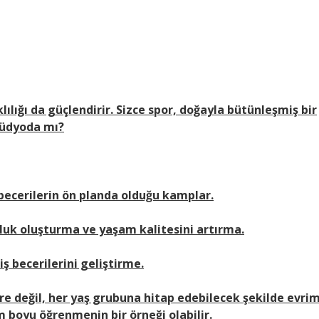
lılığı da güçlendirir. Sizce spor, doğayla bütünleşmiş bir
tüdyoda mı?
 becerilerin ön planda olduğu kamplar.
uluk oluşturma ve yaşam kalitesini artırma.
ş becerilerini geliştirme.
e değil, her yaş grubuna hitap edebilecek şekilde evri
m boyu öğrenmenin bir örneği olabilir.