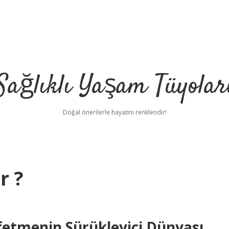
Sağlıklı Yaşam Tüyolar
Doğal önerilerle hayatını renklendir!
r ?
fetmenin Sürükleyici Dünyası