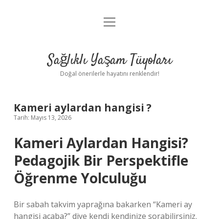
menüyü
Anasayfa
aç
Gizlilik Politikası
Sağlıklı Yaşam Tüyoları
Yasal Uyarı
Doğal önerilerle hayatını renklendir!
Hakkımızda
Kameri aylardan hangisi ?
Tarih: Mayıs 13, 2026
Kameri Aylardan Hangisi?
Pedagojik Bir Perspektifle
Öğrenme Yolculuğu
Bir sabah takvim yaprağına bakarken “Kameri ay
hangisi acaba?” diye kendi kendinize sorabilirsiniz.