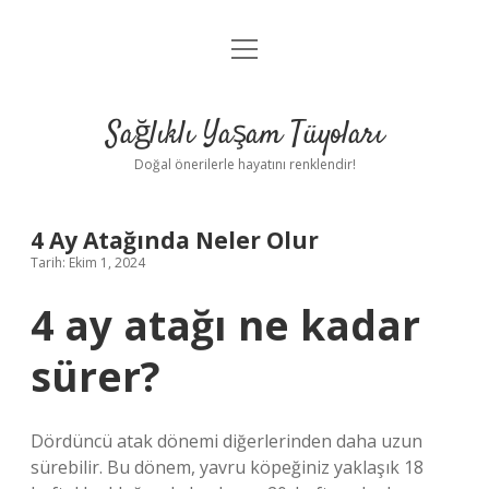
menüyü
Anasayfa
aç
Gizlilik Politikası
Sağlıklı Yaşam Tüyoları
Yasal Uyarı
Doğal önerilerle hayatını renklendir!
Hakkımızda
4 Ay Atağında Neler Olur
Tarih: Ekim 1, 2024
4 ay atağı ne kadar
sürer?
Dördüncü atak dönemi diğerlerinden daha uzun
sürebilir. Bu dönem, yavru köpeğiniz yaklaşık 18