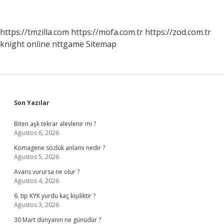
https://tmzilla.com
https://mofa.com.tr
https://zod.com.tr
knight online
nttgame
Sitemap
Sidebar
Son Yazılar
Biten aşk tekrar alevlenir mi ?
Ağustos 6, 2026
Komagene sözlük anlamı nedir ?
Ağustos 5, 2026
Avans vurursa ne olur ?
Ağustos 4, 2026
6. tip KYK yurdu kaç kişiliktir ?
Ağustos 3, 2026
30 Mart dünyanın ne günüdür ?