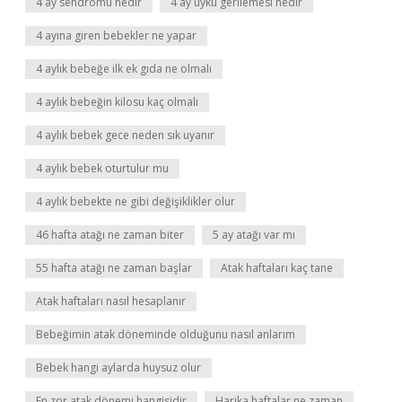
4 ay sendromu nedir
4 ay uyku gerilemesi nedir
4 ayına giren bebekler ne yapar
4 aylık bebeğe ilk ek gıda ne olmalı
4 aylık bebeğin kilosu kaç olmalı
4 aylık bebek gece neden sık uyanır
4 aylık bebek oturtulur mu
4 aylık bebekte ne gibi değişiklikler olur
46 hafta atağı ne zaman biter
5 ay atağı var mı
55 hafta atağı ne zaman başlar
Atak haftaları kaç tane
Atak haftaları nasıl hesaplanır
Bebeğimin atak döneminde olduğunu nasıl anlarım
Bebek hangi aylarda huysuz olur
En zor atak dönemi hangisidir
Harika haftalar ne zaman