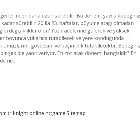
iğerlerinden daha uzun sürebilir. Bu dönem, yavru köpeğini
 kadar sürebilir. 20 ila 23. haftalar, büyüme atağı olmadan
 gibi değişiklikler olur? Yüz ifadelerine gülerek ve yüksek
reler boyunca yukarıda tutabilecek ve yere konduğunda
ak omuzlarını, gövdesini ve başını dik tutabilecektir. Bebeğini
 bir şekilde yanıt veriyor. En zor atak dönemi hangisidir? En
mde ne…
com.tr
knight online
nttgame
Sitemap