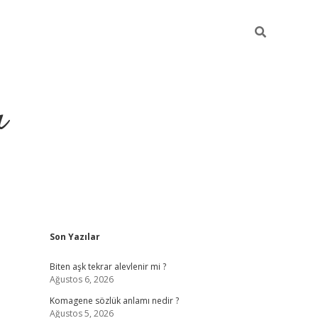
ı
Sidebar
Son Yazılar
vdcasino 
Biten aşk tekrar alevlenir mi ?
Ağustos 6, 2026
Komagene sözlük anlamı nedir ?
Ağustos 5, 2026