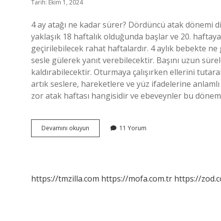
Tarih: Ekim 1, 2024
4 ay atağı ne kadar sürer? Dördüncü atak dönemi d
yaklaşık 18 haftalık olduğunda başlar ve 20. haftaya
geçirilebilecek rahat haftalardır. 4 aylık bebekte ne
sesle gülerek yanıt verebilecektir. Başını uzun sü
kaldırabilecektir. Oturmaya çalışırken ellerini tutar
artık seslere, hareketlere ve yüz ifadelerine anlamlı
zor atak haftası hangisidir ve ebeveynler bu döne
4
Devamını okuyun
11 Yorum
Ay
Atağında
Neler
Olur
https://tmzilla.com
https://mofa.com.tr
https://zod.