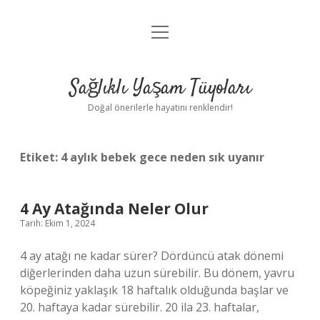
menüyü
Anasayfa
aç
Gizlilik Politikası
Sağlıklı Yaşam Tüyoları
Yasal Uyarı
Doğal önerilerle hayatını renklendir!
Hakkımızda
Etiket:
4 aylık bebek gece neden sık uyanır
4 Ay Atağında Neler Olur
Tarih: Ekim 1, 2024
4 ay atağı ne kadar sürer? Dördüncü atak dönemi
diğerlerinden daha uzun sürebilir. Bu dönem, yavru
köpeğiniz yaklaşık 18 haftalık olduğunda başlar ve
20. haftaya kadar sürebilir. 20 ila 23. haftalar,