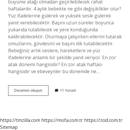
büyüme atağı olmadan geçirilebilecek rahat
haftalardır. 4 aylık bebekte ne gibi değişiklikler olur?
Yüz ifadelerine gülerek ve yüksek sesle gülerek
yanıt verebilecektir. Başını uzun süreler boyunca
yukarıda tutabilecek ve yere konduğunda
kaldırabilecektir. Oturmaya çalışırken ellerini tutarak
omuzlarını, gövdesini ve başını dik tutabilecektir.
Bebeğiniz artık seslere, hareketlere ve yüz
ifadelerine anlamlı bir şekilde yanıt veriyor. En zor
atak dönemi hangisidir? En zor atak haftası
hangisidir ve ebeveynler bu dönemde ne…
4
Devamını okuyun
11 Yorum
Ay
Atağında
Neler
Olur
https://tmzilla.com
https://mofa.com.tr
https://zod.com.tr
Sitemap