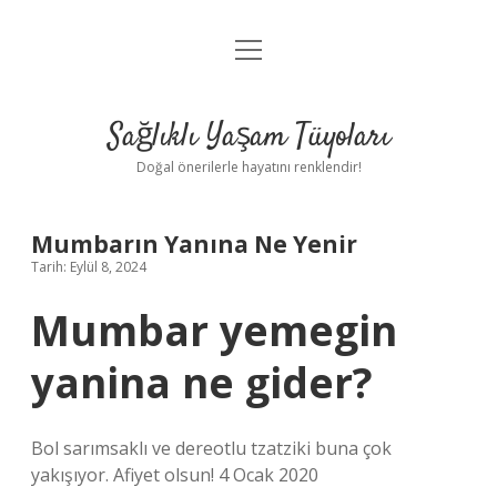
menüyü
Anasayfa
aç
Gizlilik Politikası
Sağlıklı Yaşam Tüyoları
Yasal Uyarı
Doğal önerilerle hayatını renklendir!
Hakkımızda
Mumbarın Yanına Ne Yenir
Tarih: Eylül 8, 2024
Mumbar yemegin
yanina ne gider?
Bol sarımsaklı ve dereotlu tzatziki buna çok
yakışıyor. Afiyet olsun! 4 Ocak 2020