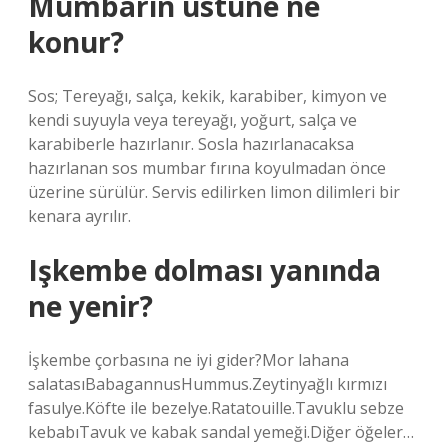
Mumbarın üstüne ne
konur?
Sos; Tereyağı, salça, kekik, karabiber, kimyon ve
kendi suyuyla veya tereyağı, yoğurt, salça ve
karabiberle hazırlanır. Sosla hazırlanacaksa
hazırlanan sos mumbar fırına koyulmadan önce
üzerine sürülür. Servis edilirken limon dilimleri bir
kenara ayrılır.
Işkembe dolması yanında
ne yenir?
İşkembe çorbasına ne iyi gider?Mor lahana
salatasıBabagannusHummus.Zeytinyağlı kırmızı
fasulye.Köfte ile bezelye.Ratatouille.Tavuklu sebze
kebabıTavuk ve kabak sandal yemeği.Diğer öğeler…