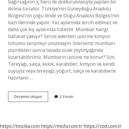
bağırsağının iç harcı ile doldurulmasıyla yapılan bir
dolma türüdür. Türkiye’nin Güneydoğu Anadolu
Bölgesi’nin çoğu ilinde ve Doğu Anadolu Bölgesi’nin
bazı illerinde yapılır. Yaz aylarında tercih edilmez ve
daha çok kış aylarında tüketilir. Mumbar hangi
baharat yakışır? Servis ederken üzerine kimyon
tohumu serpmeyi unutmayın. İsterseniz mumbarı
pişirdikten sonra tavada sıcak zeytinyağında
kızartabilirsiniz. Mumbarın üstüne ne konur? Sos;
Tereyağı, salça, kekik, karabiber, kimyon ve kendi
suyuyla veya tereyağı, yoğurt, salça ve karabiberle
hazırlanır.…
Mumbarın
Devamını okuyun
2 Yorum
Yanına
Ne
Yenir
https://tmzilla.com
https://mofa.com.tr
https://zod.com.tr