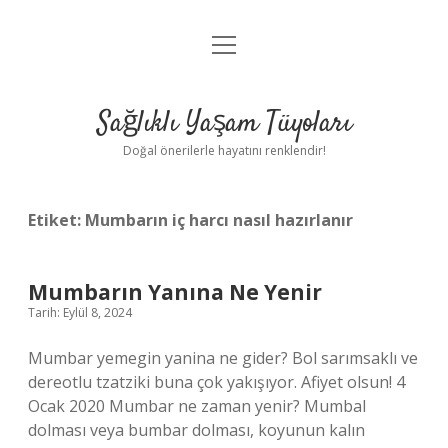
menüyü
Anasayfa
aç
Gizlilik Politikası
Sağlıklı Yaşam Tüyoları
Yasal Uyarı
Doğal önerilerle hayatını renklendir!
Hakkımızda
Etiket:
Mumbarın iç harcı nasıl hazırlanır
Mumbarın Yanına Ne Yenir
Tarih: Eylül 8, 2024
Mumbar yemegin yanina ne gider? Bol sarımsaklı ve
dereotlu tzatziki buna çok yakışıyor. Afiyet olsun! 4
Ocak 2020 Mumbar ne zaman yenir? Mumbal
dolması veya bumbar dolması, koyunun kalın