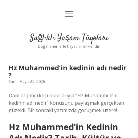
menüyü
Anasayfa
aç
Gizlilik Politikası
Sağlıklı Yaşam Tüyoları
Yasal Uyarı
Doğal önerilerle hayatını renklendir!
Hakkımızda
Hz Muhammed’in kedinin adı nedir
?
Tarih: Mayıs 25, 2026
Damlatipmerkezi okurlarıyla “Hz Muhammed’in
kedinin adı nedir” konusunu paylaşmak gerçekten
güzeldi. Bir sonraki yazımızda görüşmek üzere!
Hz Muhammed’in Kedinin