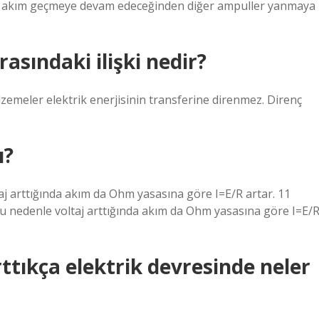
en akım geçmeye devam edeceğinden diğer ampuller yanmaya
rasındaki ilişki nedir?
malzemeler elektrik enerjisinin transferine direnmez. Direnç
ı?
aj arttığında akım da Ohm yasasına göre I=E/R artar. 11
bu nedenle voltaj arttığında akım da Ohm yasasına göre I=E/
rttıkça elektrik devresinde neler