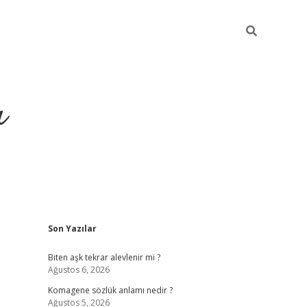
ı
Sidebar
Son Yazılar
vdcasino giriş
Biten aşk tekrar alevlenir mi ?
Ağustos 6, 2026
Komagene sözlük anlamı nedir ?
Ağustos 5, 2026