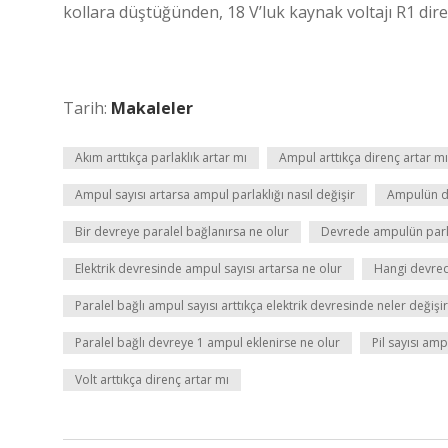
kollara düştüğünden, 18 V’luk kaynak voltajı R1 dir
Tarih:
Makaleler
Akım arttıkça parlaklık artar mı
Ampul arttıkça direnç artar mı
Ampul sayısı artarsa ampul parlaklığı nasıl değişir
Ampulün dah
Bir devreye paralel bağlanırsa ne olur
Devrede ampulün parla
Elektrik devresinde ampul sayısı artarsa ne olur
Hangi devre
Paralel bağlı ampul sayısı arttıkça elektrik devresinde neler değişir
Paralel bağlı devreye 1 ampul eklenirse ne olur
Pil sayısı amp
Volt arttıkça direnç artar mı