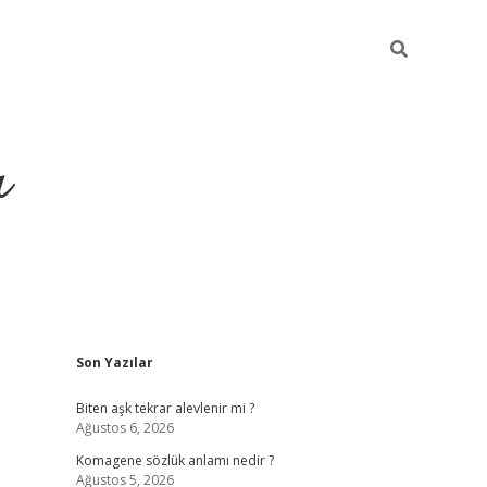
ı
Sidebar
Son Yazılar
vdcasino
Biten aşk tekrar alevlenir mi ?
Ağustos 6, 2026
Komagene sözlük anlamı nedir ?
Ağustos 5, 2026