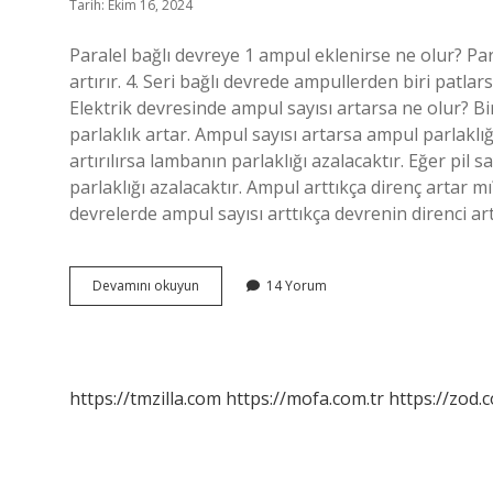
Tarih: Ekim 16, 2024
Paralel bağlı devreye 1 ampul eklenirse ne olur? Par
artırır. 4. Seri bağlı devrede ampullerden biri patl
Elektrik devresinde ampul sayısı artarsa ne olur? Bir 
parlaklık artar. Ampul sayısı artarsa ampul parlaklığı
artırılırsa lambanın parlaklığı azalacaktır. Eğer pil s
parlaklığı azalacaktır. Ampul arttıkça direnç artar mı
devrelerde ampul sayısı arttıkça devrenin direnci art
Devreye
Devamını okuyun
14 Yorum
Bir
Ampul
Daha
Eklenirse
Ne
https://tmzilla.com
https://mofa.com.tr
https://zod.
Olur