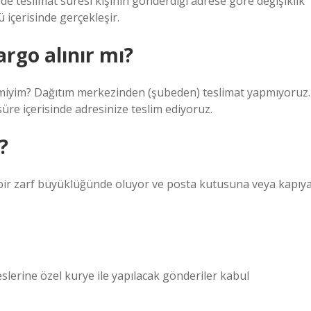
e teslimat süresi kişinin gönderdiği adrese göre değişiklik
ü içerisinde gerçekleşir.
rgo alınır mı?
miyim? Dağıtım merkezinden (şubeden) teslimat yapmıyoruz.
üre içerisinde adresinize teslim ediyoruz.
?
bir zarf büyüklüğünde oluyor ve posta kutusuna veya kapıy
lerine özel kurye ile yapılacak gönderiler kabul