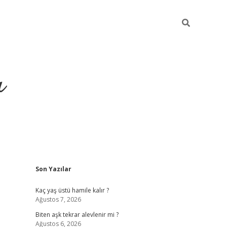
ı
Sidebar
Son Yazılar
vdcasino giriş
Kaç yaş üstü hamile kalır ?
Ağustos 7, 2026
Biten aşk tekrar alevlenir mi ?
Ağustos 6, 2026