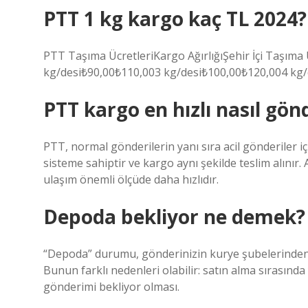
PTT 1 kg kargo kaç TL 2024?
PTT Taşıma ÜcretleriKargo AğırlığıŞehir İçi Taşıma
kg/desi₺90,00₺110,003 kg/desi₺100,00₺120,004 kg/
PTT kargo en hızlı nasıl gönd
PTT, normal gönderilerin yanı sıra acil gönderiler i
sisteme sahiptir ve kargo aynı şekilde teslim alınır.
ulaşım önemli ölçüde daha hızlıdır.
Depoda bekliyor ne demek?
“Depoda” durumu, gönderinizin kurye şubelerinden 
Bunun farklı nedenleri olabilir: satın alma sırasında 
gönderimi bekliyor olması.