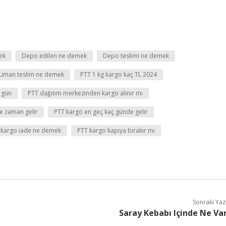
ek
Depo edilen ne demek
Depo teslimi ne demek
Liman teslim ne demek
PTT 1 kg kargo kaç TL 2024
 gün
PTT dağıtım merkezinden kargo alınır mı
ne zaman gelir
PTT kargo en geç kaç günde gelir
 kargo iade ne demek
PTT kargo kapıya bırakır mı
Sonraki Yaz
Saray Kebabı Içinde Ne Va