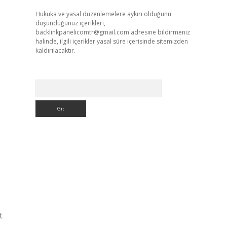
Hukuka ve yasal düzenlemelere aykırı olduğunu
düşündüğünüz içerikleri,
backlinkpanelicomtr@gmail.com
adresine bildirmeniz
halinde, ilgili içerikler yasal süre içerisinde sitemizden
kaldırılacaktır.
Arama
t