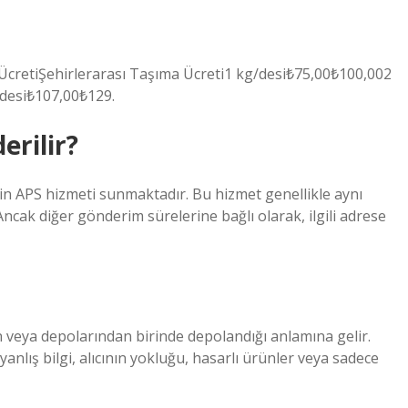
 ÜcretiŞehirlerarası Taşıma Ücreti1 kg/desi₺75,00₺100,002
desi₺107,00₺129.
erilir?
çin APS hizmeti sunmaktadır. Bu hizmet genellikle aynı
 Ancak diğer gönderim sürelerine bağlı olarak, ilgili adrese
veya depolarından birinde depolandığı anlamına gelir.
yanlış bilgi, alıcının yokluğu, hasarlı ürünler veya sadece