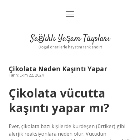
menüyü
Anasayfa
aç
Gizlilik Politikası
Sağlıklı Yaşam Tüyoları
Yasal Uyarı
Doğal önerilerle hayatını renklendir!
Hakkımızda
Çikolata Neden Kaşıntı Yapar
Tarih: Ekim 22, 2024
Çikolata vücutta
kaşıntı yapar mı?
Evet, çikolata bazı kişilerde kurdeşen (ürtiker) gibi
alerjik reaksiyonlara neden olur. Vücudun