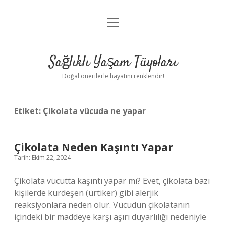
menüyü
Anasayfa
aç
Gizlilik Politikası
Sağlıklı Yaşam Tüyoları
Yasal Uyarı
Doğal önerilerle hayatını renklendir!
Hakkımızda
Etiket:
Çikolata vücuda ne yapar
Çikolata Neden Kaşıntı Yapar
Tarih: Ekim 22, 2024
Çikolata vücutta kaşıntı yapar mı? Evet, çikolata bazı
kişilerde kurdeşen (ürtiker) gibi alerjik
reaksiyonlara neden olur. Vücudun çikolatanın
içindeki bir maddeye karşı aşırı duyarlılığı nedeniyle