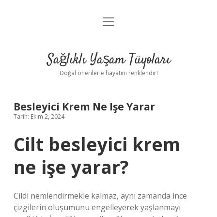
menüyü
Anasayfa
aç
Gizlilik Politikası
Sağlıklı Yaşam Tüyoları
Yasal Uyarı
Doğal önerilerle hayatını renklendir!
Hakkımızda
Besleyici Krem Ne Işe Yarar
Tarih: Ekim 2, 2024
Cilt besleyici krem
ne işe yarar?
Cildi nemlendirmekle kalmaz, aynı zamanda ince
çizgilerin oluşumunu engelleyerek yaşlanmayı