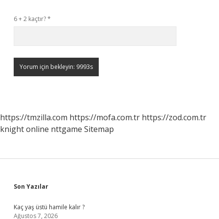
6 + 2 kaçtır?
*
https://tmzilla.com
https://mofa.com.tr
https://zod.com.tr
knight online
nttgame
Sitemap
Sidebar
Son Yazılar
Kaç yaş üstü hamile kalır ?
Ağustos 7, 2026