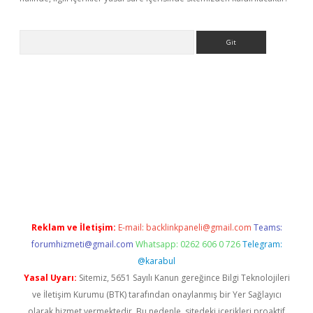
Arama
 giriş
Reklam ve İletişim:
E-mail:
backlinkpaneli@gmail.com
Teams:
forumhizmeti@gmail.com
Whatsapp: 0262 606 0 726
Telegram:
@karabul
Yasal Uyarı:
Sitemiz, 5651 Sayılı Kanun gereğince Bilgi Teknolojileri
ve İletişim Kurumu (BTK) tarafından onaylanmış bir Yer Sağlayıcı
olarak hizmet vermektedir. Bu nedenle, sitedeki içerikleri proaktif