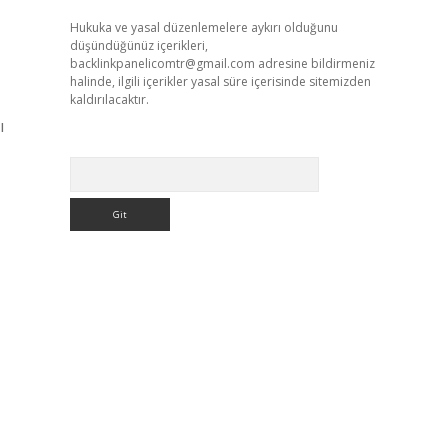
Hukuka ve yasal düzenlemelere aykırı olduğunu
düşündüğünüz içerikleri,
backlinkpanelicomtr@gmail.com
adresine bildirmeniz
halinde, ilgili içerikler yasal süre içerisinde sitemizden
kaldırılacaktır.
ı
Arama