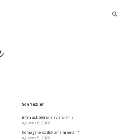
ı
Sidebar
Son Yazılar
vdcasino giriş
Biten aşk tekrar alevlenir mi ?
Ağustos 6, 2026
Komagene sözlük anlamı nedir ?
Ağustos 5, 2026