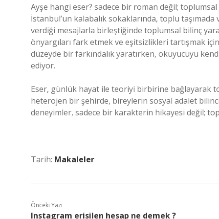
Ayşe hangi eser? sadece bir roman değil; toplumsal ci
İstanbul’un kalabalık sokaklarında, toplu taşımada 
verdiği mesajlarla birleştiğinde toplumsal bilinç yar
önyargıları fark etmek ve eşitsizlikleri tartışmak içi
düzeyde bir farkındalık yaratırken, okuyucuyu kendi
ediyor.
Eser, günlük hayat ile teoriyi birbirine bağlayarak t
heterojen bir şehirde, bireylerin sosyal adalet bilinc
deneyimler, sadece bir karakterin hikayesi değil; to
Tarih:
Makaleler
Önceki Yazı
Instagram erisilen hesap ne demek ?