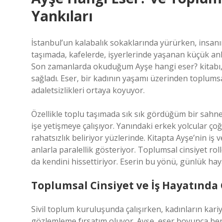
Yankıları
İstanbul’un kalabalık sokaklarında yürürken, insan
taşımada, kafelerde, işyerlerinde yaşanan küçük anl
Son zamanlarda okuduğum Ayşe hangi eser? kitabı,
sağladı. Eser, bir kadının yaşamı üzerinden toplumsal 
adaletsizlikleri ortaya koyuyor.
Özellikle toplu taşımada sık sık gördüğüm bir sahn
işe yetişmeye çalışıyor. Yanındaki erkek yolcular ço
rahatsızlık beliriyor yüzlerinde. Kitapta Ayşe’nin iş
anlarla paralellik gösteriyor. Toplumsal cinsiyet ro
da kendini hissettiriyor. Eserin bu yönü, günlük haya
Toplumsal Cinsiyet ve İş Hayatında
Sivil toplum kuruluşunda çalışırken, kadınların kari
gözlemleme fırsatım oluyor. Ayşe, eser boyunca benz