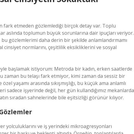
ın fark etmeden gözlemlediği birçok detay var. Toplu
ar aslında toplumun büyük sorunlarına dair ipuçları veriyor.
 bu gözlemlerimi daha derin bir şekilde anlamlandırmamı
cinsiyet normlarını, çeşitlilik eksikliklerini ve sosyal
eyle başlamak istiyorum: Metroda bir kadın, erken saatlerde
ğu zaman bu telaşı fark etmiyor, kimi zaman da sessiz bir
 ve özel yaşamı arasında sıkışmışlığı, bu küçük ama anlamlı
lleri sadece işyerinde değil, her gün kullandığımız mekanlarda
tın sıradan sahnelerinde bile eşitsizliği görünür kılıyor.
 Gözlemler
yer yolculuklarını ve iş yerindeki mikroagresyonları
er bir baskı ve beklenti altında. Örneğin, toplantılarda