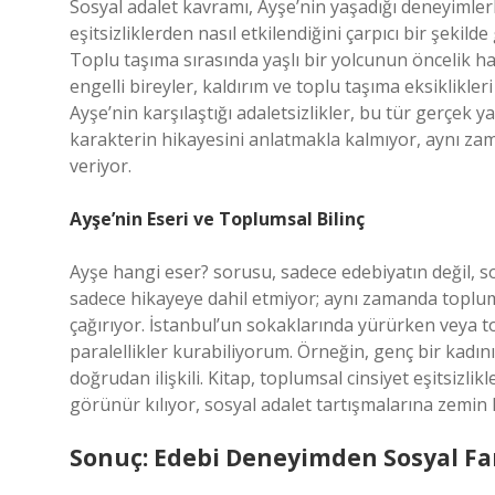
Sosyal adalet kavramı, Ayşe’nin yaşadığı deneyimlerl
eşitsizliklerden nasıl etkilendiğini çarpıcı bir şek
Toplu taşıma sırasında yaşlı bir yolcunun öncelik ha
engelli bireyler, kaldırım ve toplu taşıma eksiklikl
Ayşe’nin karşılaştığı adaletsizlikler, bu tür gerçek
karakterin hikayesini anlatmakla kalmıyor, aynı zam
veriyor.
Ayşe’nin Eseri ve Toplumsal Bilinç
Ayşe hangi eser? sorusu, sadece edebiyatın değil, so
sadece hikayeye dahil etmiyor; aynı zamanda toplu
çağırıyor. İstanbul’un sokaklarında yürürken veya 
paralellikler kurabiliyorum. Örneğin, genç bir kadını
doğrudan ilişkili. Kitap, toplumsal cinsiyet eşitsizlik
görünür kılıyor, sosyal adalet tartışmalarına zemin h
Sonuç: Edebi Deneyimden Sosyal Fa