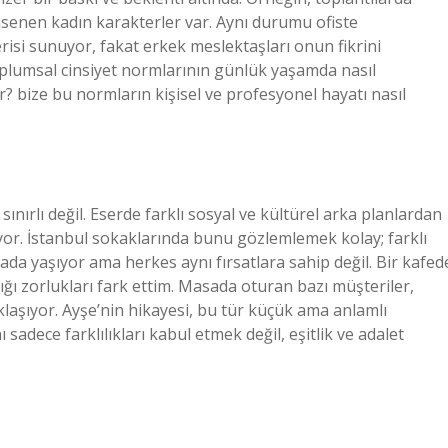
senen kadın karakterler var. Aynı durumu ofiste
isi sunuyor, fakat erkek meslektaşları onun fikrini
toplumsal cinsiyet normlarının günlük yaşamda nasıl
er? bize bu normların kişisel ve profesyonel hayatı nasıl
nırlı değil. Eserde farklı sosyal ve kültürel arka planlardan
niyor. İstanbul sokaklarında bunu gözlemlemek kolay; farklı
rada yaşıyor ama herkes aynı fırsatlara sahip değil. Bir kafed
ığı zorlukları fark ettim. Masada oturan bazı müşteriler,
aşıyor. Ayşe’nin hikayesi, bu tür küçük ama anlamlı
ı sadece farklılıkları kabul etmek değil, eşitlik ve adalet