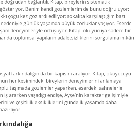
e doğrudan bağlantılı. Kitap, bireylerin sistematik
ilde gösteriyor. Benim kendi gözlemlerim de bunu doğruluyor:
kkı çoğu kez göz ardı ediliyor; sokakta karşılaştığım bazı
eri nedeniyle günlük yaşamda büyük zorluklar yaşıyor. Eserde
 yaşam deneyimleriyle örtüşüyor. Kitap, okuyucuya sadece bir
anda toplumsal yapıların adaletsizliklerini sorgulama imkân
syal farkındalığın da bir kapısını aralıyor. Kitap, okuyucuyu
mun her kesimindeki bireylerin deneyimlerini anlamaya
toplu taşımada gözlemler yaparken, eserdeki sahnelerle
n iş ararken yaşadığı endişe, Ayşe’nin karakter gelişimiyle
lerini ve çeşitlilik eksikliklerini gündelik yaşamda daha
azırlıyor.
rkındalığa