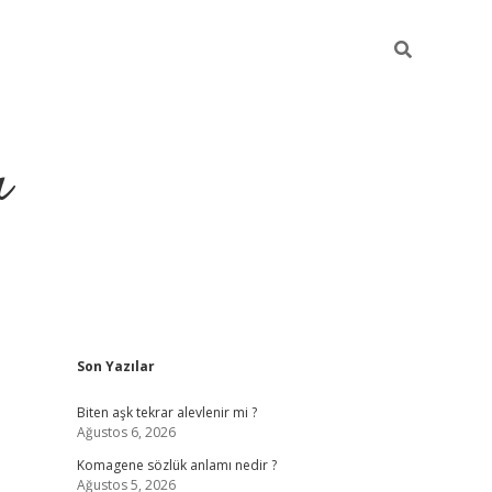
ı
Sidebar
Son Yazılar
vdcasino giriş
Biten aşk tekrar alevlenir mi ?
Ağustos 6, 2026
Komagene sözlük anlamı nedir ?
Ağustos 5, 2026