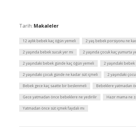
Tarih:
Makaleler
12 aylık bebek kaç öğün yemeli
2 yaş bebek porsiyonu ne ka
2 yaşında bebek sucuk yer mi
2 yaşında çocuk kaç yumurta y
2 yaşındaki bebek günde kaç öğün yemeli
2 yaşındaki bebek k
2 yaşındaki çocuk günde ne kadar süt içmeli
2 yaşındaki çocuk
Bebek gece kaç saatte bir beslenmeli
Bebeklere yatmadan önc
Gece yatmadan önce bebeklere ne yedirilir
Hazır mama ne z
Yatmadan önce süt içmek faydalı mı