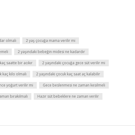
dar olmalı
2 yaş çocuğa mama verilir mi
emeli
2 yaşındaki bebeğin midesi ne kadardır
aç saatte bir acıkır
2 yaşındaki çocuğa gece süt verilir mi
 kaç kilo olmalı
2 yaşındaki çocuk kaç saat aç kalabilir
e yoğurt verilir mi
Gece beslenmesi ne zaman kesilmeli
aman bırakılmalı
Hazır süt bebeklere ne zaman verilir