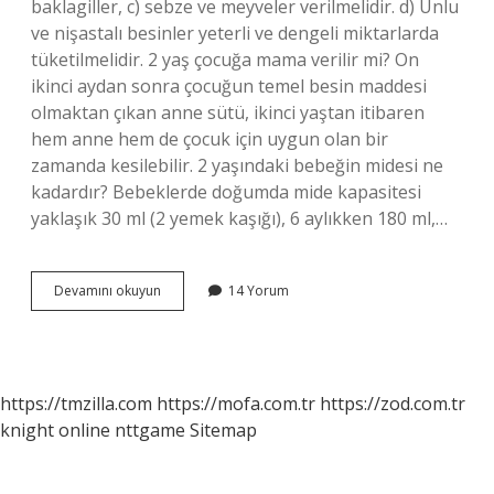
baklagiller, c) sebze ve meyveler verilmelidir. d) Unlu
ve nişastalı besinler yeterli ve dengeli miktarlarda
tüketilmelidir. 2 yaş çocuğa mama verilir mi? On
ikinci aydan sonra çocuğun temel besin maddesi
olmaktan çıkan anne sütü, ikinci yaştan itibaren
hem anne hem de çocuk için uygun olan bir
zamanda kesilebilir. 2 yaşındaki bebeğin midesi ne
kadardır? Bebeklerde doğumda mide kapasitesi
yaklaşık 30 ml (2 yemek kaşığı), 6 aylıkken 180 ml,…
2
Devamını okuyun
14 Yorum
Yaşındaki
Çocuk
Nasıl
Beslenmeli
https://tmzilla.com
https://mofa.com.tr
https://zod.com.tr
knight online
nttgame
Sitemap