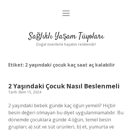
menüyü
Anasayfa
aç
Gizlilik Politikası
Sağlıklı Yaşam Tüyoları
Yasal Uyarı
Doğal önerilerle hayatını renklendir!
Hakkımızda
Etiket:
2 yaşındaki çocuk kaç saat aç kalabilir
2 Yaşındaki Çocuk Nasıl Beslenmeli
Tarih: Ekim 15, 2024
2 yaşındaki bebek günde kaç öğün yemeli? Hiçbir
besin değeri olmayan bu diyet uygulanmamalıdır. Bu
dönemde çocuklara günde 4 öğün, temel besin
grupları; a) süt ve süt ürünleri, b) et, yumurta ve