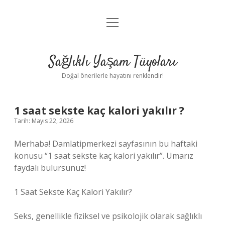
menüyü
Anasayfa
aç
Gizlilik Politikası
Sağlıklı Yaşam Tüyoları
Yasal Uyarı
Doğal önerilerle hayatını renklendir!
Hakkımızda
1 saat sekste kaç kalori yakılır ?
Tarih: Mayıs 22, 2026
Merhaba! Damlatipmerkezi sayfasının bu haftaki
konusu “1 saat sekste kaç kalori yakılır”. Umarız
faydalı bulursunuz!
1 Saat Sekste Kaç Kalori Yakılır?
Seks, genellikle fiziksel ve psikolojik olarak sağlıklı