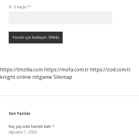
9 - 5 kaçtır?
*
https://tmzilla.com
https://mofa.com.tr
https://zod.com.tr
knight online
nttgame
Sitemap
Sidebar
Son Yazılar
Kaç yaş üstü hamile kalır ?
Ağustos 7, 2026