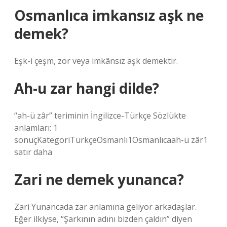
Osmanlıca imkansız aşk ne
demek?
Eşk-i çeşm, zor veya imkânsız aşk demektir.
Ah-u zar hangi dilde?
“ah-ü zâr” teriminin İngilizce-Türkçe Sözlükte
anlamları: 1
sonuçKategoriTürkçeOsmanlı1Osmanlıcaah-ü zâr1
satır daha
Zari ne demek yunanca?
Zari Yunancada zar anlamına geliyor arkadaşlar.
Eğer ilkiyse, “Şarkının adını bizden çaldın” diyen