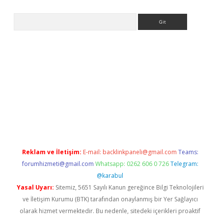
Arama
asino giriş
Reklam ve İletişim:
E-mail:
backlinkpaneli@gmail.com
Teams:
forumhizmeti@gmail.com
Whatsapp: 0262 606 0 726
Telegram:
@karabul
Yasal Uyarı:
Sitemiz, 5651 Sayılı Kanun gereğince Bilgi Teknolojileri
ve İletişim Kurumu (BTK) tarafından onaylanmış bir Yer Sağlayıcı
olarak hizmet vermektedir. Bu nedenle, sitedeki içerikleri proaktif