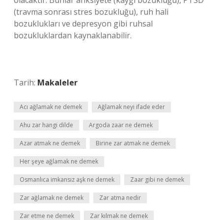
olacaktır. Bunlar anksiyete (kaygı bozukluğu), PTSD
(travma sonrası stres bozukluğu), ruh hali
bozuklukları ve depresyon gibi ruhsal
bozukluklardan kaynaklanabilir.
Tarih:
Makaleler
Acı ağlamak ne demek
Ağlamak neyi ifade eder
Ahu zar hangi dilde
Argoda zaar ne demek
Azar atmak ne demek
Birine zar atmak ne demek
Her şeye ağlamak ne demek
Osmanlıca imkansız aşk ne demek
Zaar gibi ne demek
Zar ağlamak ne demek
Zar atma nedir
Zar etme ne demek
Zar kılmak ne demek