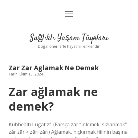
menüyü
Anasayfa
aç
Gizlilik Politikası
Sağlıklı Yaşam Tüyoları
Yasal Uyarı
Doğal önerilerle hayatını renklendir!
Hakkımızda
Zar Zar Aglamak Ne Demek
Tarih: Ekim 13, 2024
Zar ağlamak ne
demek?
Kubbealtı Lügat zf. (Farsça zār “inlemek, sızlanmak”
zār zār > zāri zāri) Ağlamak, hıçkırmak fiilinin başına