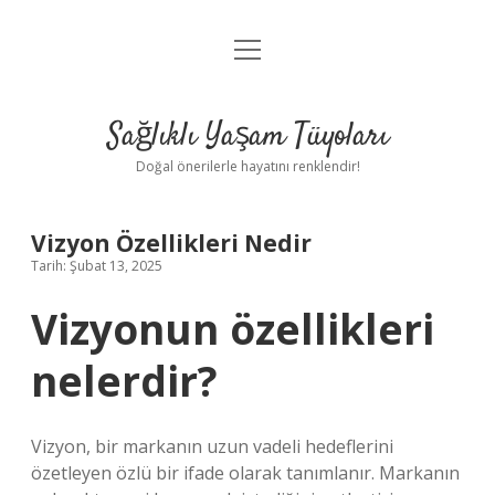
menüyü
Anasayfa
aç
Gizlilik Politikası
Sağlıklı Yaşam Tüyoları
Yasal Uyarı
Doğal önerilerle hayatını renklendir!
Hakkımızda
Vizyon Özellikleri Nedir
Tarih: Şubat 13, 2025
Vizyonun özellikleri
nelerdir?
Vizyon, bir markanın uzun vadeli hedeflerini
özetleyen özlü bir ifade olarak tanımlanır. Markanın