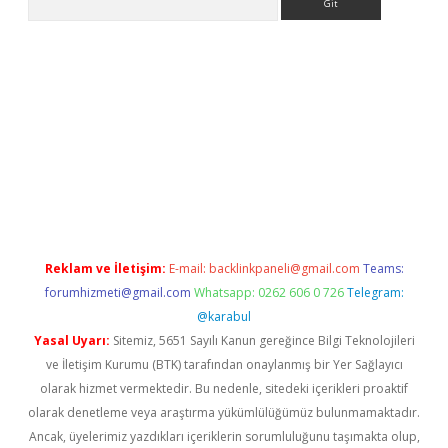
vdcasino giriş
Reklam ve İletişim:
E-mail:
backlinkpaneli@gmail.com
Teams:
forumhizmeti@gmail.com
Whatsapp: 0262 606 0 726
Telegram:
@karabul
Yasal Uyarı:
Sitemiz, 5651 Sayılı Kanun gereğince Bilgi Teknolojileri
ve İletişim Kurumu (BTK) tarafından onaylanmış bir Yer Sağlayıcı
olarak hizmet vermektedir. Bu nedenle, sitedeki içerikleri proaktif
olarak denetleme veya araştırma yükümlülüğümüz bulunmamaktadır.
Ancak, üyelerimiz yazdıkları içeriklerin sorumluluğunu taşımakta olup,