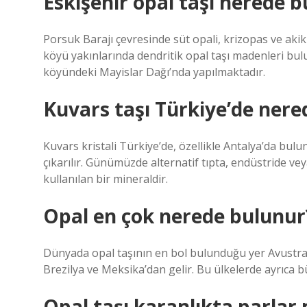
Eskişehir opal taşı nerede 
Porsuk Barajı çevresinde süt opali, krizopas ve aki
köyü yakınlarında dendritik opal taşı madenleri bul
köyündeki Mayislar Dağı’nda yapılmaktadır.
Kuvars taşı Türkiye’de nere
Kuvars kristali Türkiye’de, özellikle Antalya’da bul
çıkarılır. Günümüzde alternatif tıpta, endüstride v
kullanılan bir mineraldir.
Opal en çok nerede bulunur
Dünyada opal taşının en bol bulunduğu yer Avustraly
Brezilya ve Meksika’dan gelir. Bu ülkelerde ayrıca b
Opal taşı karanlıkta parlar 