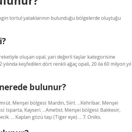
ulunur?
engin tortul yataklarının bulunduğu bölgelerde oluştuğu
i?
ketiyle oluşan opal, yarı değerli taşlar kategorisine
yılında keşfedilen dört renkli ağaç opali, 20 ila 60 milyon yıl
r nerede bulunur?
Zümrüt. Menşei bölgesi: Mardin, Siirt. …Kehribar. Menşei
i: Isparta, Kayseri. …Ametist. Menşei bölgesi: Balıkesir,
cik. … Kaplan gözü taşı (Tiger eye) … 7. Oniks.