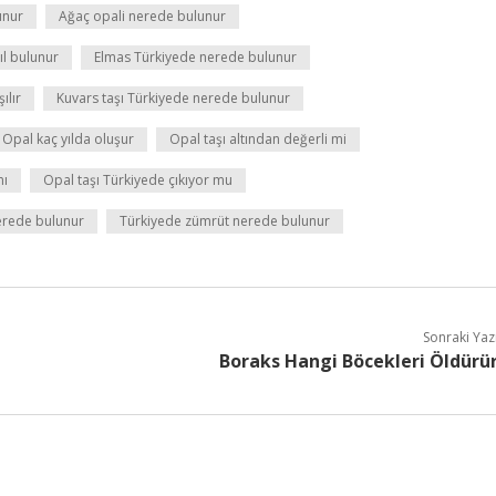
unur
Ağaç opali nerede bulunur
l bulunur
Elmas Türkiyede nerede bulunur
ılır
Kuvars taşı Türkiyede nerede bulunur
Opal kaç yılda oluşur
Opal taşı altından değerli mi
mı
Opal taşı Türkiyede çıkıyor mu
nerede bulunur
Türkiyede zümrüt nerede bulunur
Sonraki Yaz
Boraks Hangi Böcekleri Öldürü