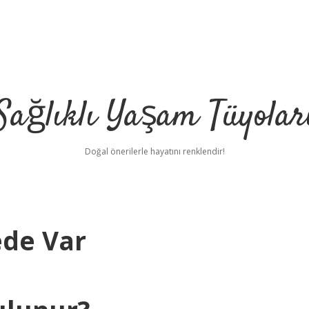
Sağlıklı Yaşam Tüyolar
Doğal önerilerle hayatını renklendir!
ede Var