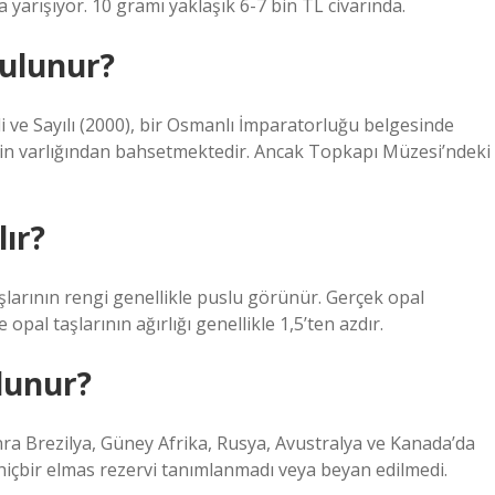
a yarışıyor. 10 gramı yaklaşık 6-7 bin TL civarında.
bulunur?
 ve Sayılı (2000), bir Osmanlı İmparatorluğu belgesinde
nin varlığından bahsetmektedir. Ancak Topkapı Müzesi’ndeki
lır?
şlarının rengi genellikle puslu görünür. Gerçek opal
e opal taşlarının ağırlığı genellikle 1,5’ten azdır.
lunur?
onra Brezilya, Güney Afrika, Rusya, Avustralya ve Kanada’da
içbir elmas rezervi tanımlanmadı veya beyan edilmedi.