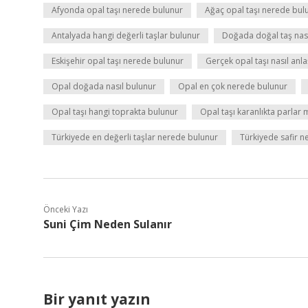
Afyonda opal taşı nerede bulunur
Ağaç opal taşı nerede bul
Antalyada hangi değerli taşlar bulunur
Doğada doğal taş nası
Eskişehir opal taşı nerede bulunur
Gerçek opal taşı nasıl anlaş
Opal doğada nasıl bulunur
Opal en çok nerede bulunur
Opal taşı hangi toprakta bulunur
Opal taşı karanlıkta parlar 
Türkiyede en değerli taşlar nerede bulunur
Türkiyede safir 
Önceki Yazı
Suni Çim Neden Sulanır
Bir yanıt yazın