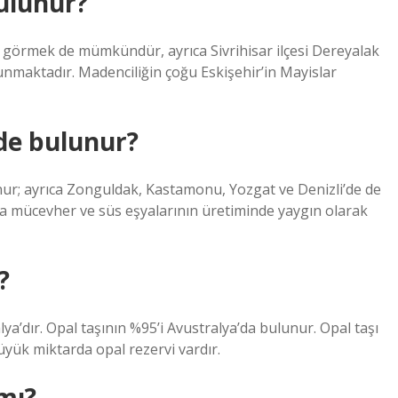
bulunur?
k görmek de mümkündür, ayrıca Sivrihisar ilçesi Dereyalak
unmaktadır. Madenciliğin çoğu Eskişehir’in Mayislar
de bulunur?
unur; ayrıca Zonguldak, Kastamonu, Yozgat ve Denizli’de de
eya mücevher ve süs eşyalarının üretiminde yaygın olarak
?
a’dır. Opal taşının %95’i Avustralya’da bulunur. Opal taşı
üyük miktarda opal rezervi vardır.
mı?