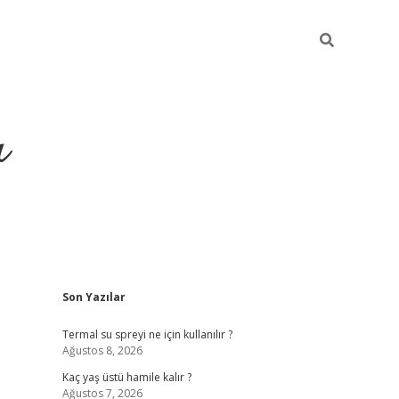
ı
Sidebar
Son Yazılar
vdcasino giriş
Termal su spreyi ne için kullanılır ?
Ağustos 8, 2026
Kaç yaş üstü hamile kalır ?
Ağustos 7, 2026