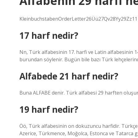
Alfabenin 29 harfi n
KleinbuchstabenOrderLetter26Üü27Qv28Yy29Zz11 w
17 harf nedir?
Nn, Türk alfabesinin 17. harfi ve Latin alfabesinin 14
burundan söylenir. Bugün bile bazı Türk lehçelerin
Alfabede 21 harf nedir?
Buna ALFABE denir. Türk alfabesi 29 harften oluşur. 
19 harf nedir?
Öö, Türk alfabesinin on dokuzuncu harfidir. Türkçen
Azerice, Türkmence, Moğolca, Estonca ve Tatarca gibi