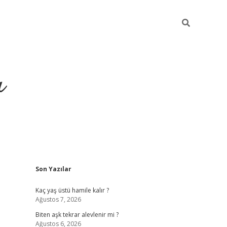
ı
Sidebar
Son Yazılar
vdcasino giriş
Kaç yaş üstü hamile kalır ?
Ağustos 7, 2026
Biten aşk tekrar alevlenir mi ?
Ağustos 6, 2026