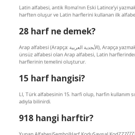
Latin alfabesi, antik Roma’nın Eski Latince’yi yazmak 
harften oluşur ve Latin harflerini kullanan ilk alfabe
28 harf ne demek?
Arap alfabesi (Arapça: الأبجدية العربية), Arapça yazmak için kullanılan alfabedir. Sağdan sola doğru yazılan 28 harfli
ünsüz alfabesi olan Arap alfabesi, Latin harflerind
harflerinin temelini oluşturur.
15 harf hangisi?
Ll, Türk alfabesinin 15. harfi olup, harfin kullanım s
adıyla bilinirdi.
918 hangi harftir?
Yunan AlfabesiSembolHarf KoduSayısal KodΖΖΖζζ