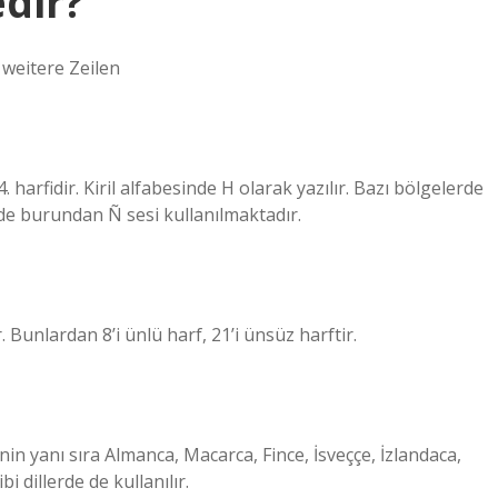
edir?
eitere Zeilen
. harfidir. Kiril alfabesinde H olarak yazılır. Bazı bölgelerde
de burundan Ñ sesi kullanılmaktadır.
Bunlardan 8’i ünlü harf, 21’i ünsüz harftir.
in yanı sıra Almanca, Macarca, Fince, İsveççe, İzlandaca,
 dillerde de kullanılır.