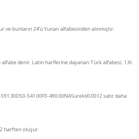
uşur ve bunların 24’ü Yunan alfabesinden alınmıştır.
ne alfabe denir. Latin harflerine dayanan Türk alfabesi, 1.XI.
5-591.30D50-541.00F0-490.00NASürekli0.0012 satır daha
62 harften oluşur.