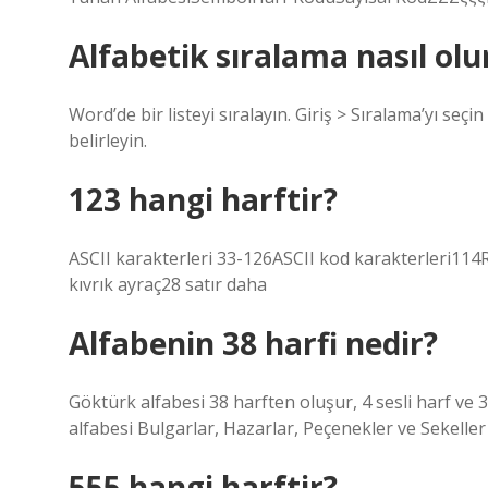
Alfabetik sıralama nasıl olu
Word’de bir listeyi sıralayın. Giriş > Sıralama’yı seç
belirleyin.
123 hangi harftir?
ASCII karakterleri 33-126ASCII kod karakterleri114
kıvrık ayraç28 satır daha
Alfabenin 38 harfi nedir?
Göktürk alfabesi 38 harften oluşur, 4 sesli harf ve 
alfabesi Bulgarlar, Hazarlar, Peçenekler ve Sekeller t
555 hangi harftir?