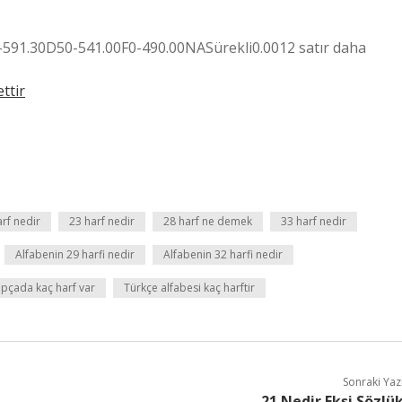
5-591.30D50-541.00F0-490.00NASürekli0.0012 satır daha
ttir
arf nedir
23 harf nedir
28 harf ne demek
33 harf nedir
Alfabenin 29 harfi nedir
Alfabenin 32 harfi nedir
pçada kaç harf var
Türkçe alfabesi kaç harftir
Sonraki Yaz
21 Nedir Ekşi Sözlü