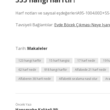
Harf notları ve sayısal eşdeğerleriA95-1004.00D+5
Tavsiyeli Bağlantılar:
Evde Böcek Çıkması Neye Işare
Tarih:
Makaleler
123 hangi harftir
15 harf hangisi
17 harf nedir
19 h
62 harf nedir
918 hangi harftir
Alfabede 21 harf nedir
Alfabenin 38 harfi nedir
Alfabetik sıralama nasıl olur
Ara
Önceki Yazı
Hansgrohe Kaliteli Mi