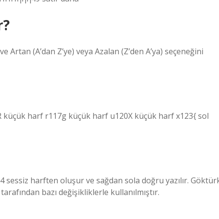
r?
in ve Artan (A’dan Z’ye) veya Azalan (Z’den A’ya) seçeneğini
R küçük harf r117g küçük harf u120X küçük harf x123{ sol
34 sessiz harften oluşur ve sağdan sola doğru yazılır. Göktür
arafından bazı değişikliklerle kullanılmıştır.