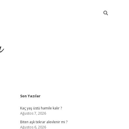
ı
Sidebar
Son Yazılar
vdcasino giriş
Kaç yaş üstü hamile kalır ?
Ağustos 7, 2026
Biten aşk tekrar alevlenir mi ?
Ağustos 6, 2026