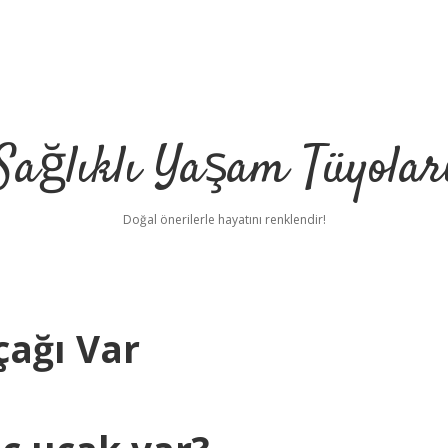
Sağlıklı Yaşam Tüyolar
Doğal önerilerle hayatını renklendir!
çağı Var