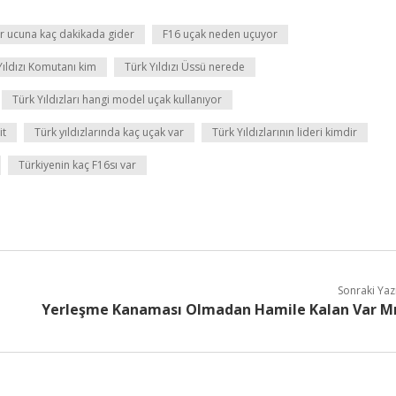
ir ucuna kaç dakikada gider
F16 uçak neden uçuyor
Yıldızı Komutanı kim
Türk Yıldızı Üssü nerede
Türk Yıldızları hangi model uçak kullanıyor
it
Türk yıldızlarında kaç uçak var
Türk Yıldızlarının lideri kimdir
Türkiyenin kaç F16sı var
Sonraki Yaz
Yerleşme Kanaması Olmadan Hamile Kalan Var M