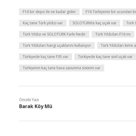
F16 bir depo ile ne kadar gider
F16 Türkiyenin bir ucundan b
Kaç tane Türk yıldızı var
SOLOTÜRKte kaç uçak var
Türk 
Türk Yıldızı ve SOLOTÜRK Farkı Nedir
Türk Yıldızları F16 mı
Türk Yıldızları hangi uçaklarını kullanıyor
Türk Yıldızları kime a
Türkiyede kaç tane F35 var
Türkiyede kaç tane sivil uçak var
Türkiyenin kaç tane hava savunma sistemi var
Önceki Yazı
Barak Köy Mü