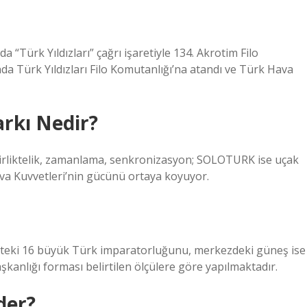
 “Türk Yıldızları” çağrı işaretiyle 134. Akrotim Filo
ında Türk Yıldızları Filo Komutanlığı’na atandı ve Türk Hava
arkı Nedir?
, birliktelik, zamanlama, senkronizasyon; SOLOTURK ise uçak
ava Kuvvetleri’nin gücünü ortaya koyuyor.
ihteki 16 büyük Türk imparatorluğunu, merkezdeki güneş ise
anlığı forması belirtilen ölçülere göre yapılmaktadır.
der?