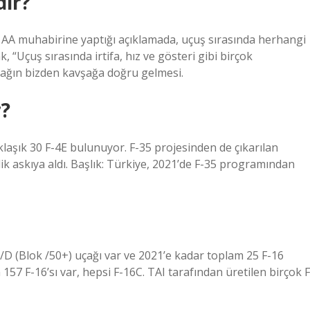
dir?
, AA muhabirine yaptığı açıklamada, uçuş sırasında herhangi
 “Uçuş sırasında irtifa, hız ve gösteri gibi birçok
ağın bizden kavşağa doğru gelmesi.
r?
laşık 30 F-4E bulunuyor. F-35 projesinden de çıkarılan
ik askıya aldı. Başlık: Türkiye, 2021’de F-35 programından
/D (Blok /50+) uçağı var ve 2021’e kadar toplam 25 F-16
157 F-16’sı var, hepsi F-16C. TAI tarafından üretilen birçok F