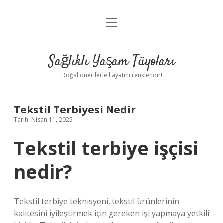
menüyü
Anasayfa
aç
Gizlilik Politikası
Sağlıklı Yaşam Tüyoları
Yasal Uyarı
Doğal önerilerle hayatını renklendir!
Hakkımızda
Tekstil Terbiyesi Nedir
Tarih: Nisan 11, 2025
Tekstil terbiye işçisi
nedir?
Tekstil terbiye teknisyeni, tekstil ürünlerinin
kalitesini iyileştirmek için gereken işi yapmaya yetkili