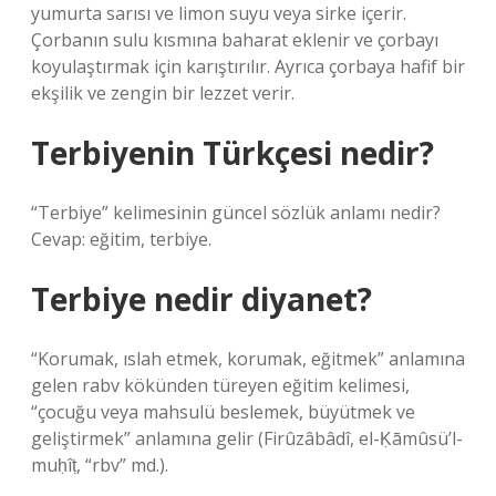
yumurta sarısı ve limon suyu veya sirke içerir.
Çorbanın sulu kısmına baharat eklenir ve çorbayı
koyulaştırmak için karıştırılır. Ayrıca çorbaya hafif bir
ekşilik ve zengin bir lezzet verir.
Terbiyenin Türkçesi nedir?
“Terbiye” kelimesinin güncel sözlük anlamı nedir?
Cevap: eğitim, terbiye.
Terbiye nedir diyanet?
“Korumak, ıslah etmek, korumak, eğitmek” anlamına
gelen rabv kökünden türeyen eğitim kelimesi,
“çocuğu veya mahsulü beslemek, büyütmek ve
geliştirmek” anlamına gelir (Firûzâbâdî, el-Ḳāmûsü’l-
muḥîṭ, “rbv” md.).