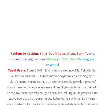
iş
Reklam ve İletişim:
E-mail:
backlinkpaneli@gmail.com
Teams:
forumhizmeti@gmail.com
Whatsapp: 0262 606 0 726
Telegram:
@karabul
Yasal Uyarı:
Sitemiz, 5651 Sayılı Kanun gereğince Bilgi Teknolojileri
ve İletişim Kurumu (BTK) tarafından onaylanmış bir Yer Sağlayıcı
olarak hizmet vermektedir. Bu nedenle, sitedeki içerikleri proaktif
olarak denetleme veya araştırma yükümlülüğümüz bulunmamaktadır.
Ancak, üyelerimiz yazdıkları içeriklerin sorumluluğunu taşımakta olup,
siteye üye olarak bu sorumluluğu kabul etmiş sayılırlar. Bu internet
sitesi, herhangi bir marka, kurum veya şahıs şirketi ile hiçbir bağlantısı