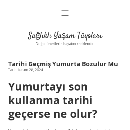
menüyü
Anasayfa
aç
Gizlilik Politikası
Sağlıklı Yaşam Tüyoları
Yasal Uyarı
Doğal önerilerle hayatını renklendir!
Hakkımızda
Tarihi Geçmiş Yumurta Bozulur Mu
Tarih: Kasım 28, 2024
Yumurtayı son
kullanma tarihi
geçerse ne olur?