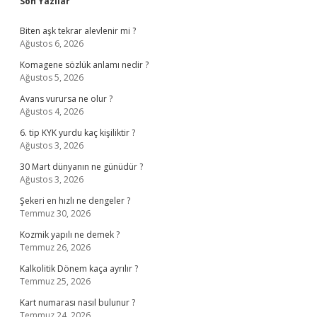
Sidebar
Son Yazılar
Biten aşk tekrar alevlenir mi ?
Ağustos 6, 2026
Komagene sözlük anlamı nedir ?
Ağustos 5, 2026
Avans vurursa ne olur ?
Ağustos 4, 2026
6. tip KYK yurdu kaç kişiliktir ?
Ağustos 3, 2026
30 Mart dünyanın ne günüdür ?
Ağustos 3, 2026
Şekeri en hızlı ne dengeler ?
Temmuz 30, 2026
Kozmik yapılı ne demek ?
Temmuz 26, 2026
Kalkolitik Dönem kaça ayrılır ?
Temmuz 25, 2026
Kart numarası nasıl bulunur ?
Temmuz 24, 2026