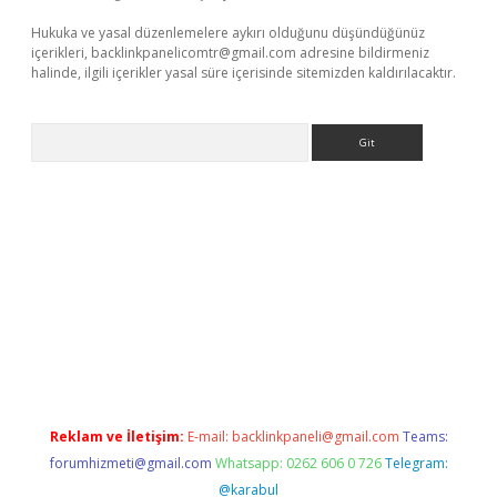
Hukuka ve yasal düzenlemelere aykırı olduğunu düşündüğünüz
içerikleri,
backlinkpanelicomtr@gmail.com
adresine bildirmeniz
halinde, ilgili içerikler yasal süre içerisinde sitemizden kaldırılacaktır.
Arama
vdcasino giriş
Reklam ve İletişim:
E-mail:
backlinkpaneli@gmail.com
Teams:
forumhizmeti@gmail.com
Whatsapp: 0262 606 0 726
Telegram:
@karabul