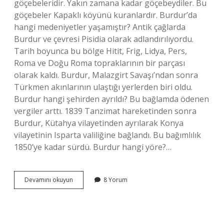
göçebeleridir. Yakın zamana kadar göçebeydiler. Bu
göçebeler Kapaklı köyünü kuranlardır. Burdur’da
hangi medeniyetler yaşamıştır? Antik çağlarda
Burdur ve çevresi Pisidia olarak adlandırılıyordu.
Tarih boyunca bu bölge Hitit, Frig, Lidya, Pers,
Roma ve Doğu Roma topraklarının bir parçası
olarak kaldı. Burdur, Malazgirt Savaşı’ndan sonra
Türkmen akınlarının ulaştığı yerlerden biri oldu.
Burdur hangi şehirden ayrıldı? Bu bağlamda ödenen
vergiler arttı. 1839 Tanzimat hareketinden sonra
Burdur, Kütahya vilayetinden ayrılarak Konya
vilayetinin Isparta valiliğine bağlandı. Bu bağımlılık
1850’ye kadar sürdü. Burdur hangi yöre?…
Burdurun
Devamını okuyun
8 Yorum
Soyu
Nereden
Gelir