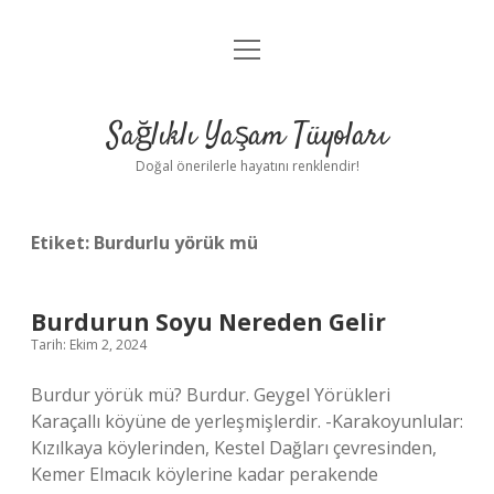
menüyü
Anasayfa
aç
Gizlilik Politikası
Sağlıklı Yaşam Tüyoları
Yasal Uyarı
Doğal önerilerle hayatını renklendir!
Hakkımızda
Etiket:
Burdurlu yörük mü
Burdurun Soyu Nereden Gelir
Tarih: Ekim 2, 2024
Burdur yörük mü? Burdur. Geygel Yörükleri
Karaçallı köyüne de yerleşmişlerdir. -Karakoyunlular:
Kızılkaya köylerinden, Kestel Dağları çevresinden,
Kemer Elmacık köylerine kadar perakende