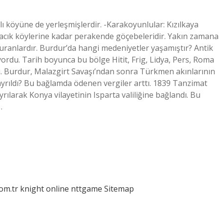
 köyüne de yerleşmişlerdir. -Karakoyunlular: Kızılkaya
macık köylerine kadar perakende göçebeleridir. Yakın zamana
ranlardır. Burdur’da hangi medeniyetler yaşamıştır? Antik
ıyordu. Tarih boyunca bu bölge Hitit, Frig, Lidya, Pers, Roma
ı. Burdur, Malazgirt Savaşı’ndan sonra Türkmen akınlarının
 ayrıldı? Bu bağlamda ödenen vergiler arttı. 1839 Tanzimat
ılarak Konya vilayetinin Isparta valiliğine bağlandı. Bu
…
com.tr
knight online
nttgame
Sitemap