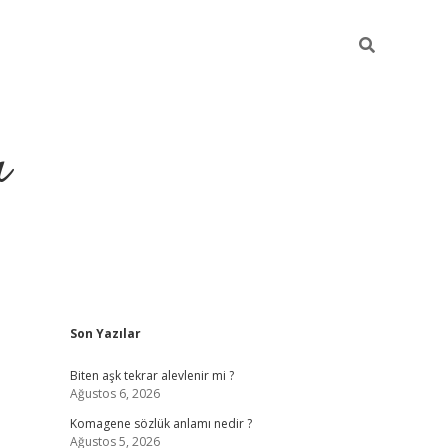
ı
Sidebar
Son Yazılar
vdcasino 
Biten aşk tekrar alevlenir mi ?
Ağustos 6, 2026
Komagene sözlük anlamı nedir ?
Ağustos 5, 2026