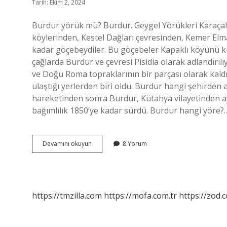
Tarih: Ekim 2, 2024
Burdur yörük mü? Burdur. Geygel Yörükleri Karaçallı
köylerinden, Kestel Dağları çevresinden, Kemer El
kadar göçebeydiler. Bu göçebeler Kapaklı köyünü ku
çağlarda Burdur ve çevresi Pisidia olarak adlandırıl
ve Doğu Roma topraklarının bir parçası olarak kald
ulaştığı yerlerden biri oldu. Burdur hangi şehirden
hareketinden sonra Burdur, Kütahya vilayetinden ayr
bağımlılık 1850’ye kadar sürdü. Burdur hangi yöre?
Burdurun
Devamını okuyun
8 Yorum
Soyu
Nereden
Gelir
https://tmzilla.com
https://mofa.com.tr
https://zod.