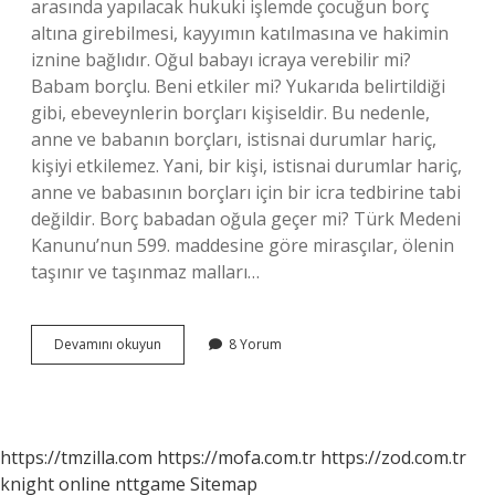
arasında yapılacak hukuki işlemde çocuğun borç
altına girebilmesi, kayyımın katılmasına ve hakimin
iznine bağlıdır. Oğul babayı icraya verebilir mi?
Babam borçlu. Beni etkiler mi? Yukarıda belirtildiği
gibi, ebeveynlerin borçları kişiseldir. Bu nedenle,
anne ve babanın borçları, istisnai durumlar hariç,
kişiyi etkilemez. Yani, bir kişi, istisnai durumlar hariç,
anne ve babasının borçları için bir icra tedbirine tabi
değildir. Borç babadan oğula geçer mi? Türk Medeni
Kanunu’nun 599. maddesine göre mirasçılar, ölenin
taşınır ve taşınmaz malları…
Baba
Devamını okuyun
8 Yorum
Oğul
Arasında
Senet
Olur
Mu
https://tmzilla.com
https://mofa.com.tr
https://zod.com.tr
knight online
nttgame
Sitemap