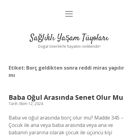
menüyü
Anasayfa
aç
Gizlilik Politikası
Sağlıklı Yaşam Tüyoları
Yasal Uyarı
Doğal önerilerle hayatını renklendir!
Hakkımızda
Etiket:
Borç geldikten sonra reddi miras yapılır
mı
Baba Oğul Arasında Senet Olur Mu
Tarih: Ekim 12, 2024
Baba ve oğul arasında borç olur mu? Madde 345 –
Çocuk ile ana veya baba arasında veya ana ve
babanın yararına olarak çocuk ile üçüncü kişi