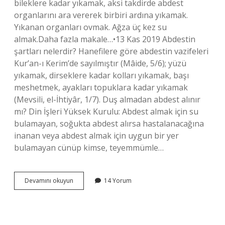
bileklere kadar yıkamak, aksi takdirde abdest
organlarını ara vererek birbiri ardına yıkamak.
Yıkanan organları ovmak. Ağza üç kez su
almak.Daha fazla makale…•13 Kas 2019 Abdestin
şartları nelerdir? Hanefilere göre abdestin vazifeleri
Kur’an-ı Kerim’de sayılmıştır (Mâide, 5/6); yüzü
yıkamak, dirseklere kadar kolları yıkamak, başı
meshetmek, ayakları topuklara kadar yıkamak
(Mevsili, el-İhtiyâr, 1/7). Duş almadan abdest alınır
mı? Din İşleri Yüksek Kurulu: Abdest almak için su
bulamayan, soğukta abdest alırsa hastalanacağına
inanan veya abdest almak için uygun bir yer
bulamayan cünüp kimse, teyemmümle…
Abdest
Devamını okuyun
14 Yorum
Alırken
Nelere
Dikkat
Edilmeli