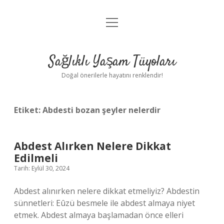
menüyü
Anasayfa
aç
Gizlilik Politikası
Sağlıklı Yaşam Tüyoları
Yasal Uyarı
Doğal önerilerle hayatını renklendir!
Hakkımızda
Etiket:
Abdesti bozan şeyler nelerdir
Abdest Alırken Nelere Dikkat
Edilmeli
Tarih: Eylül 30, 2024
Abdest alınırken nelere dikkat etmeliyiz? Abdestin
sünnetleri: Eûzü besmele ile abdest almaya niyet
etmek. Abdest almaya başlamadan önce elleri