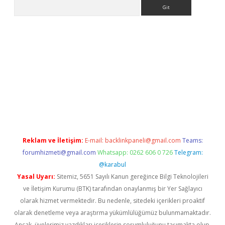
Arama
o giriş
Reklam ve İletişim:
E-mail:
backlinkpaneli@gmail.com
Teams:
forumhizmeti@gmail.com
Whatsapp: 0262 606 0 726
Telegram:
@karabul
Yasal Uyarı:
Sitemiz, 5651 Sayılı Kanun gereğince Bilgi Teknolojileri
ve İletişim Kurumu (BTK) tarafından onaylanmış bir Yer Sağlayıcı
olarak hizmet vermektedir. Bu nedenle, sitedeki içerikleri proaktif
olarak denetleme veya araştırma yükümlülüğümüz bulunmamaktadır.
Ancak, üyelerimiz yazdıkları içeriklerin sorumluluğunu taşımakta olup,