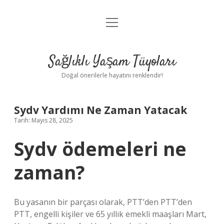
menüyü
Anasayfa
aç
Gizlilik Politikası
Sağlıklı Yaşam Tüyoları
Yasal Uyarı
Doğal önerilerle hayatını renklendir!
Hakkımızda
Sydv Yardımı Ne Zaman Yatacak
Tarih: Mayıs 28, 2025
Sydv ödemeleri ne
zaman?
Bu yasanın bir parçası olarak, PTT’den PTT’den
PTT, engelli kişiler ve 65 yıllık emekli maaşları Mart,