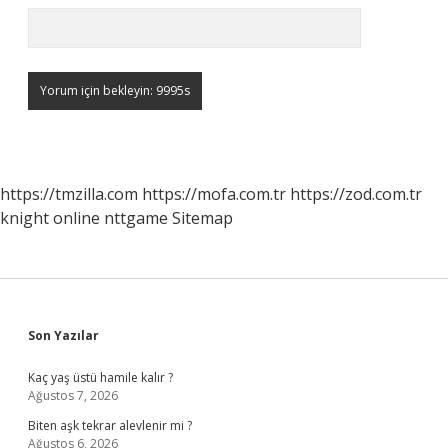
https://tmzilla.com
https://mofa.com.tr
https://zod.com.tr
knight online
nttgame
Sitemap
Sidebar
Son Yazılar
Kaç yaş üstü hamile kalır ?
Ağustos 7, 2026
Biten aşk tekrar alevlenir mi ?
Ağustos 6, 2026