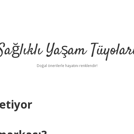
Sağlıklı Yaşam Tüyolar
Doğal önerilerle hayatını renklendir!
etiyor