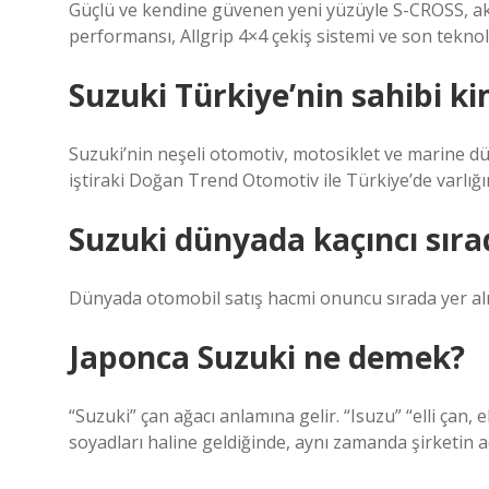
Güçlü ve kendine güvenen yeni yüzüyle S-CROSS, akıllı
performansı, Allgrip 4×4 çekiş sistemi ve son tekno
Suzuki Türkiye’nin sahibi k
Suzuki’nin neşeli otomotiv, motosiklet ve marine dü
iştiraki Doğan Trend Otomotiv ile Türkiye’de varlığ
Suzuki dünyada kaçıncı sıra
Dünyada otomobil satış hacmi onuncu sırada yer alır
Japonca Suzuki ne demek?
“Suzuki” çan ağacı anlamına gelir. “Isuzu” “elli çan, 
soyadları haline geldiğinde, aynı zamanda şirketin ad