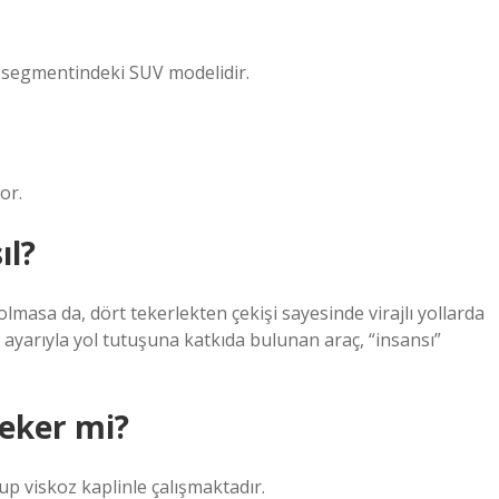
B segmentindeki SUV modelidir.
or.
ıl?
olmasa da, dört tekerlekten çekişi sayesinde virajlı yollarda
t ayarıyla yol tutuşuna katkıda bulunan araç, “insansı”
çeker mi?
up viskoz kaplinle çalışmaktadır.