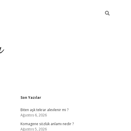
ı
Sidebar
Son Yazılar
vdcasino giriş
Biten aşk tekrar alevlenir mi ?
Ağustos 6, 2026
Komagene sözlük anlamı nedir ?
Ağustos 5, 2026