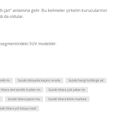
elli çan” anlamına gelir. Bu kelimeler şirketin kurucularının
ı da oldular.
B segmentindeki SUV modelidir.
nıklı mı
Suzuki dünyada kaçıncı sırada
Suzuki hangi holdinge ait
 Vitara 4x4 sürekli 4 çeker mi
Suzuki Vitara çok yakar mı
Suzuki Vitara Japon mu
Suzuki Vitara kimin markası
zuki Vitara yol tutuşu nasıl