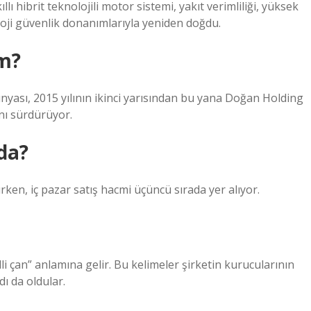
 hibrit teknolojili motor sistemi, yakıt verimliliği, yüksek
loji güvenlik donanımlarıyla yeniden doğdu.
im?
nyası, 2015 yılının ikinci yarısından bu yana Doğan Holding
ını sürdürüyor.
da?
ken, iç pazar satış hacmi üçüncü sırada yer alıyor.
elli çan” anlamına gelir. Bu kelimeler şirketin kurucularının
ı da oldular.