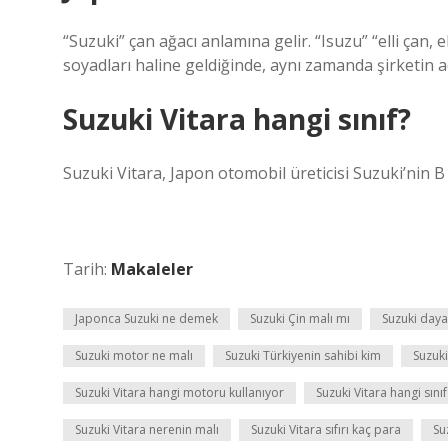
“Suzuki” çan ağacı anlamına gelir. “Isuzu” “elli çan, 
soyadları haline geldiğinde, aynı zamanda şirketin ad
Suzuki Vitara hangi sınıf?
Suzuki Vitara, Japon otomobil üreticisi Suzuki’nin 
Tarih:
Makaleler
Japonca Suzuki ne demek
Suzuki Çin malı mı
Suzuki daya
Suzuki motor ne malı
Suzuki Türkiyenin sahibi kim
Suzuki
Suzuki Vitara hangi motoru kullanıyor
Suzuki Vitara hangi sınıf
Suzuki Vitara nerenin malı
Suzuki Vitara sıfırı kaç para
Su