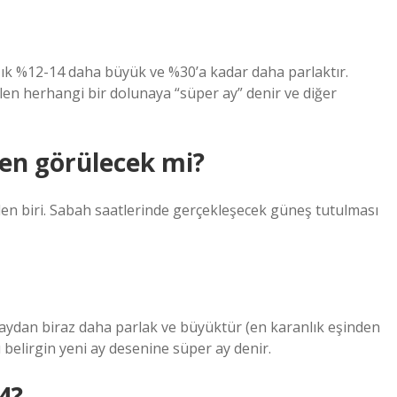
ık %12-14 daha büyük ve %30’a kadar daha parlaktır.
n herhangi bir dolunaya “süper ay” denir ve diğer
den görülecek mi?
den biri. Sabah saatlerinde gerçekleşecek güneş tutulması
naydan biraz daha parlak ve büyüktür (en karanlık eşinden
belirgin yeni ay desenine süper ay denir.
4?