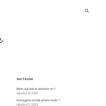
ı
Sidebar
Son Yazılar
vdcasino giri
Biten aşk tekrar alevlenir mi ?
Ağustos 6, 2026
Komagene sözlük anlamı nedir ?
Ağustos 5, 2026