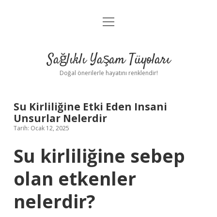
menüyü
Anasayfa
aç
Gizlilik Politikası
Sağlıklı Yaşam Tüyoları
Yasal Uyarı
Doğal önerilerle hayatını renklendir!
Hakkımızda
Su Kirliliğine Etki Eden Insani
Unsurlar Nelerdir
Tarih: Ocak 12, 2025
Su kirliliğine sebep
olan etkenler
nelerdir?