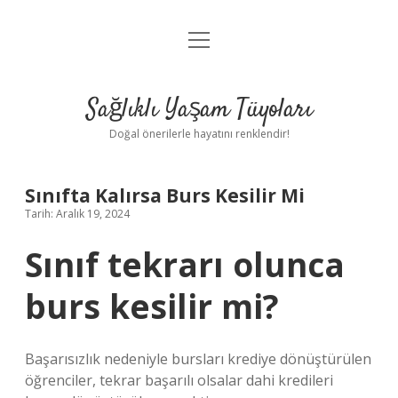
menüyü
Anasayfa
aç
Gizlilik Politikası
Sağlıklı Yaşam Tüyoları
Yasal Uyarı
Doğal önerilerle hayatını renklendir!
Hakkımızda
Sınıfta Kalırsa Burs Kesilir Mi
Tarih: Aralık 19, 2024
Sınıf tekrarı olunca
burs kesilir mi?
Başarısızlık nedeniyle bursları krediye dönüştürülen
öğrenciler, tekrar başarılı olsalar dahi kredileri