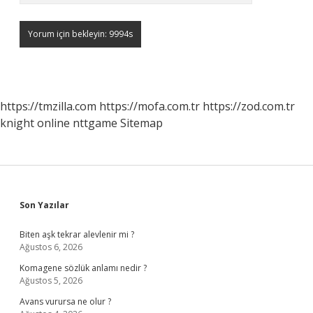
https://tmzilla.com
https://mofa.com.tr
https://zod.com.tr
knight online
nttgame
Sitemap
Sidebar
Son Yazılar
Biten aşk tekrar alevlenir mi ?
Ağustos 6, 2026
Komagene sözlük anlamı nedir ?
Ağustos 5, 2026
Avans vurursa ne olur ?