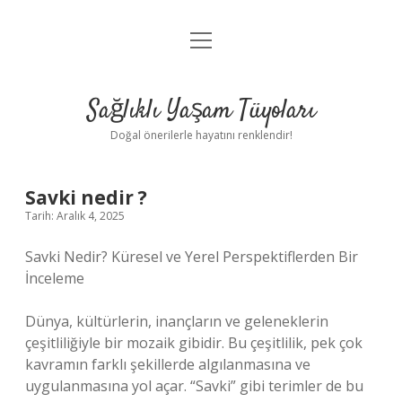
menüyü
Anasayfa
aç
Gizlilik Politikası
Sağlıklı Yaşam Tüyoları
Yasal Uyarı
Doğal önerilerle hayatını renklendir!
Hakkımızda
Savki nedir ?
Tarih: Aralık 4, 2025
Savki Nedir? Küresel ve Yerel Perspektiflerden Bir
İnceleme
Dünya, kültürlerin, inançların ve geleneklerin
çeşitliliğiyle bir mozaik gibidir. Bu çeşitlilik, pek çok
kavramın farklı şekillerde algılanmasına ve
uygulanmasına yol açar. “Savki” gibi terimler de bu