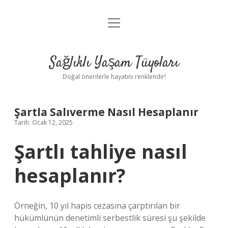
menüyü
Anasayfa
aç
Gizlilik Politikası
Sağlıklı Yaşam Tüyoları
Yasal Uyarı
Doğal önerilerle hayatını renklendir!
Hakkımızda
Şartla Salıverme Nasıl Hesaplanır
Tarih: Ocak 12, 2025
Şartlı tahliye nasıl
hesaplanır?
Örneğin, 10 yıl hapis cezasına çarptırılan bir
hükümlünün denetimli serbestlik süresi şu şekilde