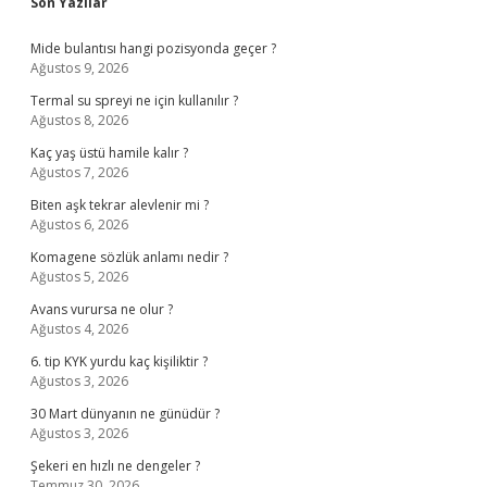
Sidebar
Son Yazılar
Mide bulantısı hangi pozisyonda geçer ?
Ağustos 9, 2026
Termal su spreyi ne için kullanılır ?
Ağustos 8, 2026
Kaç yaş üstü hamile kalır ?
Ağustos 7, 2026
Biten aşk tekrar alevlenir mi ?
Ağustos 6, 2026
Komagene sözlük anlamı nedir ?
Ağustos 5, 2026
Avans vurursa ne olur ?
Ağustos 4, 2026
6. tip KYK yurdu kaç kişiliktir ?
Ağustos 3, 2026
30 Mart dünyanın ne günüdür ?
Ağustos 3, 2026
Şekeri en hızlı ne dengeler ?
Temmuz 30, 2026