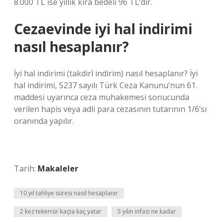
8.000 TL ise yıllık kira bedeli 96 TL’dir.
Cezaevinde iyi hal indirimi
nasıl hesaplanır?
İyi hal indirimi (takdirî indirim) nasıl hesaplanır? İyi
hal indirimi, 5237 sayılı Türk Ceza Kanunu’nun 61.
maddesi uyarınca ceza muhakemesi sonucunda
verilen hapis veya adli para cezasının tutarının 1/6’sı
oranında yapılır.
Tarih:
Makaleler
10 yıl tahliye süresi nasıl hesaplanır
2 kez tekerrür kaçta kaç yatar
5 yılın infazı ne kadar