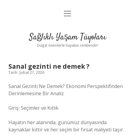
menüyü
Anasayfa
aç
Gizlilik Politikası
Sağlıklı Yaşam Tüyoları
Yasal Uyarı
Doğal önerilerle hayatını renklendir!
Hakkımızda
Sanal gezinti ne demek ?
Tarih: Şubat 27, 2026
Sanal Gezinti Ne Demek? Ekonomi Perspektifinden
Derinlemesine Bir Analiz
Giriş: Seçimler ve Kıtlık
Hayatın her alanında, günümüz dünyasında
kaynaklar kıttır ve her seçim bir fırsat maliyeti taşır.