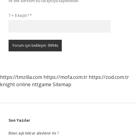
ve site adresim bu tarayıcıya kaydedilsin.
7 + 8 kaçtır?
*
https://tmzilla.com
https://mofa.com.tr
https://zod.com.tr
knight online
nttgame
Sitemap
Sidebar
Son Yazılar
Biten aşk tekrar alevlenir mi ?