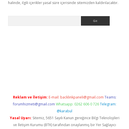
halinde, ilgili içerikler yasal süre içerisinde sitemizden kaldırılacaktır.
Arama
riş
Reklam ve İletişim:
E-mail:
backlinkpaneli@gmail.com
Teams:
forumhizmeti@gmail.com
Whatsapp: 0262 606 0 726
Telegram:
@karabul
Yasal Uyarı:
Sitemiz, 5651 Sayılı Kanun gereğince Bilgi Teknolojileri
ve İletişim Kurumu (BTK) tarafından onaylanmış bir Yer Sağlayıcı