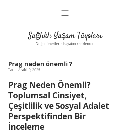
menüyü
Anasayfa
aç
Gizlilik Politikası
Sağlıklı Yaşam Tüyoları
Yasal Uyarı
Doğal önerilerle hayatını renklendir!
Hakkımızda
Prag neden önemli ?
Tarih: Aralık 9, 2025
Prag Neden Önemli?
Toplumsal Cinsiyet,
Çeşitlilik ve Sosyal Adalet
Perspektifinden Bir
İnceleme