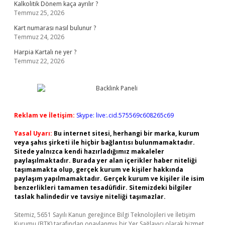
Kalkolitik Dönem kaça ayrılır ?
Temmuz 25, 2026
Kart numarası nasıl bulunur ?
Temmuz 24, 2026
Harpia Kartalı ne yer ?
Temmuz 22, 2026
Reklam ve İletişim:
Skype: live:.cid.575569c608265c69
Yasal Uyarı:
Bu internet sitesi, herhangi bir marka, kurum
veya şahıs şirketi ile hiçbir bağlantısı bulunmamaktadır.
Sitede yalnızca kendi hazırladığımız makaleler
paylaşılmaktadır. Burada yer alan içerikler haber niteliği
taşımamakta olup, gerçek kurum ve kişiler hakkında
paylaşım yapılmamaktadır. Gerçek kurum ve kişiler ile isim
benzerlikleri tamamen tesadüfidir. Sitemizdeki bilgiler
taslak halindedir ve tavsiye niteliği taşımazlar.
Sitemiz, 5651 Sayılı Kanun gereğince Bilgi Teknolojileri ve İletişim
Kurumu (BTK) tarafından onaylanmış bir Yer Sağlayıcı olarak hizmet