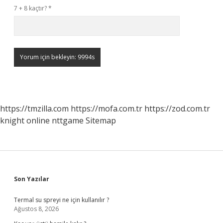
7 + 8 kaçtır?
*
https://tmzilla.com
https://mofa.com.tr
https://zod.com.tr
knight online
nttgame
Sitemap
Sidebar
Son Yazılar
Termal su spreyi ne için kullanılır ?
Ağustos 8, 2026