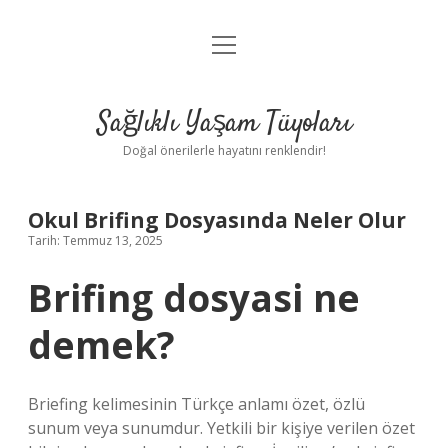
menüyü
Anasayfa
aç
Gizlilik Politikası
Sağlıklı Yaşam Tüyoları
Yasal Uyarı
Doğal önerilerle hayatını renklendir!
Hakkımızda
Okul Brifing Dosyasında Neler Olur
Tarih: Temmuz 13, 2025
Brifing dosyasi ne
demek?
Briefing kelimesinin Türkçe anlamı özet, özlü
sunum veya sunumdur. Yetkili bir kişiye verilen özet