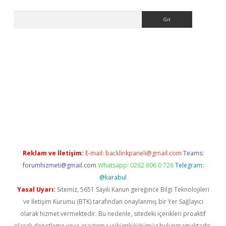
Arama
iş
Reklam ve İletişim:
E-mail:
backlinkpaneli@gmail.com
Teams:
forumhizmeti@gmail.com
Whatsapp: 0262 606 0 726
Telegram:
@karabul
Yasal Uyarı:
Sitemiz, 5651 Sayılı Kanun gereğince Bilgi Teknolojileri
ve İletişim Kurumu (BTK) tarafından onaylanmış bir Yer Sağlayıcı
olarak hizmet vermektedir. Bu nedenle, sitedeki içerikleri proaktif
olarak denetleme veya araştırma yükümlülüğümüz bulunmamaktadır.