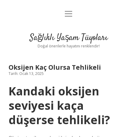
menüyü
Anasayfa
aç
Gizlilik Politikası
Sağlıklı Yaşam Tüyoları
Yasal Uyarı
Doğal önerilerle hayatını renklendir!
Hakkımızda
Oksijen Kaç Olursa Tehlikeli
Tarih: Ocak 13, 2025
Kandaki oksijen
seviyesi kaça
düşerse tehlikeli?