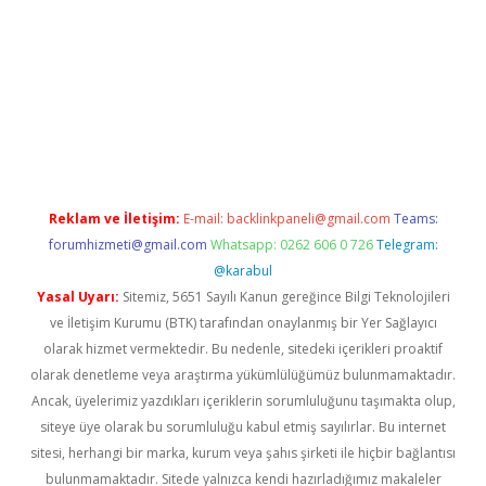
vdcasino giriş
Reklam ve İletişim:
E-mail:
backlinkpaneli@gmail.com
Teams:
forumhizmeti@gmail.com
Whatsapp: 0262 606 0 726
Telegram:
@karabul
Yasal Uyarı:
Sitemiz, 5651 Sayılı Kanun gereğince Bilgi Teknolojileri
ve İletişim Kurumu (BTK) tarafından onaylanmış bir Yer Sağlayıcı
olarak hizmet vermektedir. Bu nedenle, sitedeki içerikleri proaktif
olarak denetleme veya araştırma yükümlülüğümüz bulunmamaktadır.
Ancak, üyelerimiz yazdıkları içeriklerin sorumluluğunu taşımakta olup,
siteye üye olarak bu sorumluluğu kabul etmiş sayılırlar. Bu internet
sitesi, herhangi bir marka, kurum veya şahıs şirketi ile hiçbir bağlantısı
bulunmamaktadır. Sitede yalnızca kendi hazırladığımız makaleler