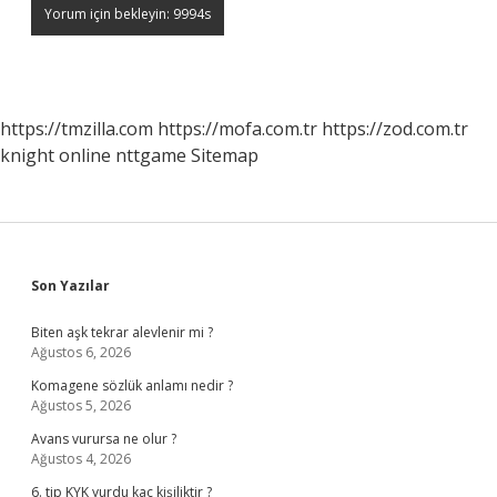
https://tmzilla.com
https://mofa.com.tr
https://zod.com.tr
knight online
nttgame
Sitemap
Sidebar
Son Yazılar
Biten aşk tekrar alevlenir mi ?
Ağustos 6, 2026
Komagene sözlük anlamı nedir ?
Ağustos 5, 2026
Avans vurursa ne olur ?
Ağustos 4, 2026
6. tip KYK yurdu kaç kişiliktir ?