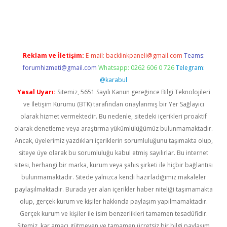
giriş
Reklam ve İletişim:
E-mail:
backlinkpaneli@gmail.com
Teams:
forumhizmeti@gmail.com
Whatsapp: 0262 606 0 726
Telegram:
@karabul
Yasal Uyarı:
Sitemiz, 5651 Sayılı Kanun gereğince Bilgi Teknolojileri
ve İletişim Kurumu (BTK) tarafından onaylanmış bir Yer Sağlayıcı
olarak hizmet vermektedir. Bu nedenle, sitedeki içerikleri proaktif
olarak denetleme veya araştırma yükümlülüğümüz bulunmamaktadır.
Ancak, üyelerimiz yazdıkları içeriklerin sorumluluğunu taşımakta olup,
siteye üye olarak bu sorumluluğu kabul etmiş sayılırlar. Bu internet
sitesi, herhangi bir marka, kurum veya şahıs şirketi ile hiçbir bağlantısı
bulunmamaktadır. Sitede yalnızca kendi hazırladığımız makaleler
paylaşılmaktadır. Burada yer alan içerikler haber niteliği taşımamakta
olup, gerçek kurum ve kişiler hakkında paylaşım yapılmamaktadır.
Gerçek kurum ve kişiler ile isim benzerlikleri tamamen tesadüfidir.
Sitemiz, kar amacı gütmeyen ve tamamen ücretsiz bir bilgi paylaşım