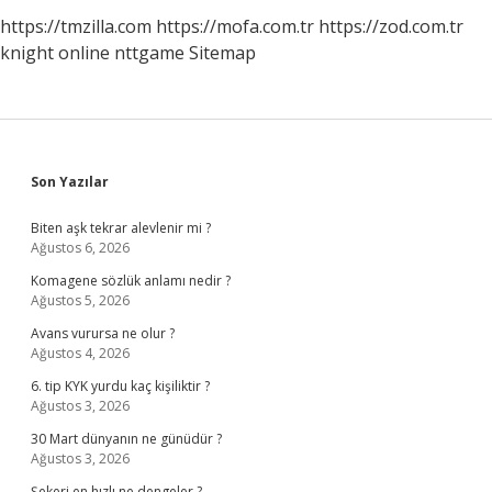
https://tmzilla.com
https://mofa.com.tr
https://zod.com.tr
knight online
nttgame
Sitemap
Sidebar
Son Yazılar
Biten aşk tekrar alevlenir mi ?
Ağustos 6, 2026
Komagene sözlük anlamı nedir ?
Ağustos 5, 2026
Avans vurursa ne olur ?
Ağustos 4, 2026
6. tip KYK yurdu kaç kişiliktir ?
Ağustos 3, 2026
30 Mart dünyanın ne günüdür ?
Ağustos 3, 2026
Şekeri en hızlı ne dengeler ?