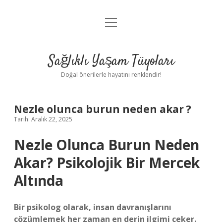
menüyü
Anasayfa
aç
Gizlilik Politikası
Sağlıklı Yaşam Tüyoları
Yasal Uyarı
Doğal önerilerle hayatını renklendir!
Hakkımızda
Nezle olunca burun neden akar ?
Tarih: Aralık 22, 2025
Nezle Olunca Burun Neden
Akar? Psikolojik Bir Mercek
Altında
Bir psikolog olarak, insan davranışlarını
çözümlemek her zaman en derin ilgimi çeker.