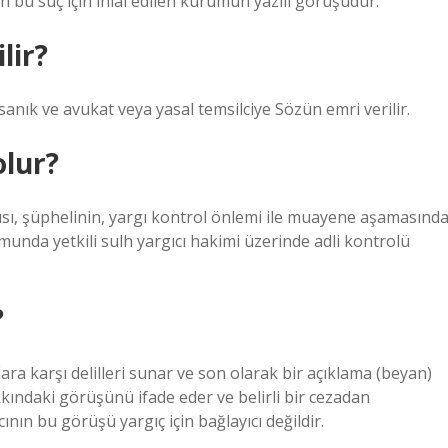
 bu suç için ihlal edilen kurumun yazılı görüşüdür.
lir?
sanık ve avukat veya yasal temsilciye Sözün emri verilir.
olur?
sı, şüphelinin, yargı kontrol önlemi ile muayene aşamasınd
munda yetkili sulh yargıcı hakimi üzerinde adli kontrolü
?
 karşı delilleri sunar ve son olarak bir açıklama (beyan)
kındaki görüşünü ifade eder ve belirli bir cezadan
ının bu görüşü yargıç için bağlayıcı değildir.