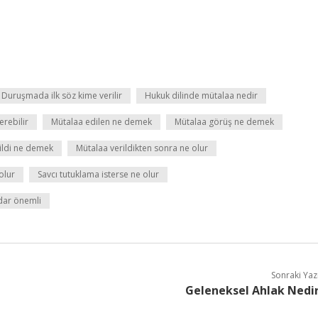
Duruşmada ilk söz kime verilir
Hukuk dilinde mütalaa nedir
erebilir
Mütalaa edilen ne demek
Mütalaa görüş ne demek
ildi ne demek
Mütalaa verildikten sonra ne olur
olur
Savcı tutuklama isterse ne olur
dar önemli
Sonraki Yaz
Geleneksel Ahlak Nedi