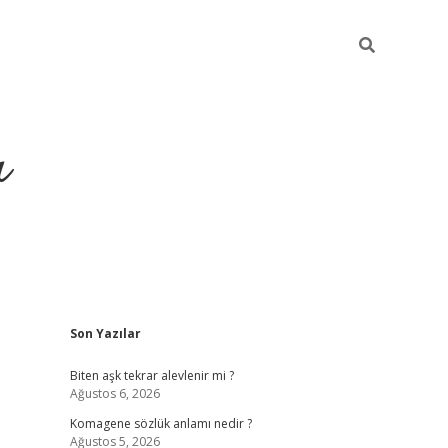
ı
Sidebar
Son Yazılar
vdcasino giriş
Biten aşk tekrar alevlenir mi ?
Ağustos 6, 2026
Komagene sözlük anlamı nedir ?
Ağustos 5, 2026