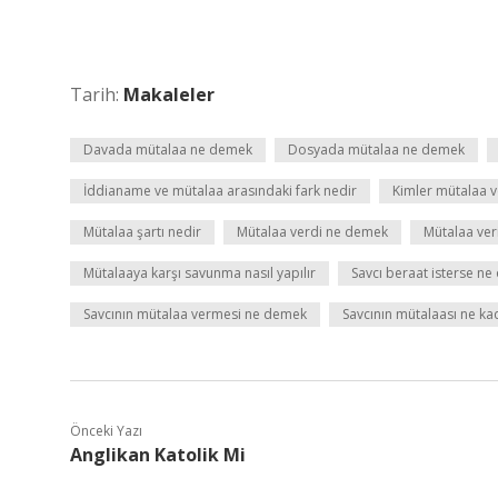
Tarih:
Makaleler
Davada mütalaa ne demek
Dosyada mütalaa ne demek
İddianame ve mütalaa arasındaki fark nedir
Kimler mütalaa v
Mütalaa şartı nedir
Mütalaa verdi ne demek
Mütalaa ver
Mütalaaya karşı savunma nasıl yapılır
Savcı beraat isterse ne 
Savcının mütalaa vermesi ne demek
Savcının mütalaası ne ka
Önceki Yazı
Anglikan Katolik Mi