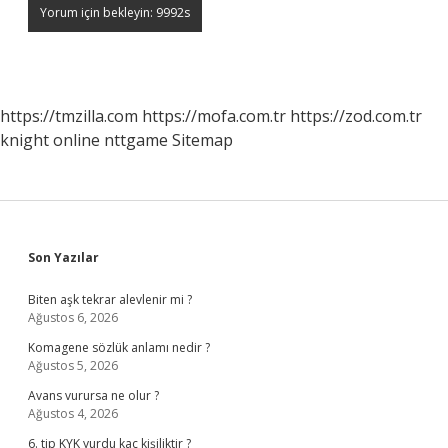
https://tmzilla.com
https://mofa.com.tr
https://zod.com.tr
knight online
nttgame
Sitemap
Sidebar
Son Yazılar
Biten aşk tekrar alevlenir mi ?
Ağustos 6, 2026
Komagene sözlük anlamı nedir ?
Ağustos 5, 2026
Avans vurursa ne olur ?
Ağustos 4, 2026
6. tip KYK yurdu kaç kişiliktir ?