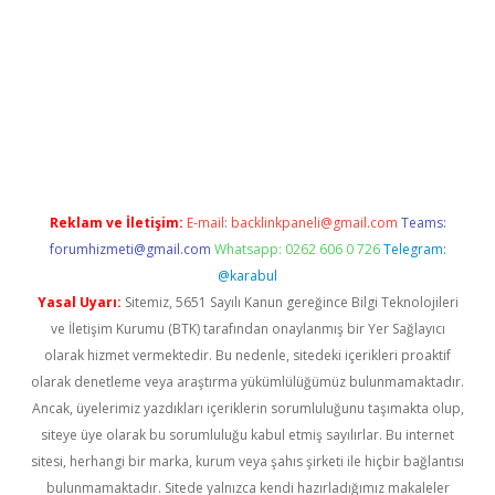
no giriş
Reklam ve İletişim:
E-mail:
backlinkpaneli@gmail.com
Teams:
forumhizmeti@gmail.com
Whatsapp: 0262 606 0 726
Telegram:
@karabul
Yasal Uyarı:
Sitemiz, 5651 Sayılı Kanun gereğince Bilgi Teknolojileri
ve İletişim Kurumu (BTK) tarafından onaylanmış bir Yer Sağlayıcı
olarak hizmet vermektedir. Bu nedenle, sitedeki içerikleri proaktif
olarak denetleme veya araştırma yükümlülüğümüz bulunmamaktadır.
Ancak, üyelerimiz yazdıkları içeriklerin sorumluluğunu taşımakta olup,
siteye üye olarak bu sorumluluğu kabul etmiş sayılırlar. Bu internet
sitesi, herhangi bir marka, kurum veya şahıs şirketi ile hiçbir bağlantısı
bulunmamaktadır. Sitede yalnızca kendi hazırladığımız makaleler