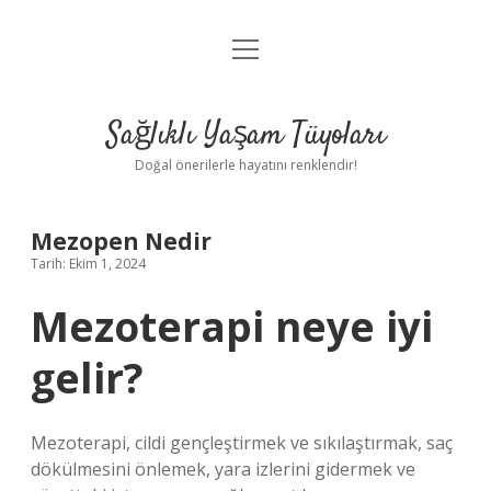
menüyü
Anasayfa
aç
Gizlilik Politikası
Sağlıklı Yaşam Tüyoları
Yasal Uyarı
Doğal önerilerle hayatını renklendir!
Hakkımızda
Mezopen Nedir
Tarih: Ekim 1, 2024
Mezoterapi neye iyi
gelir?
Mezoterapi, cildi gençleştirmek ve sıkılaştırmak, saç
dökülmesini önlemek, yara izlerini gidermek ve