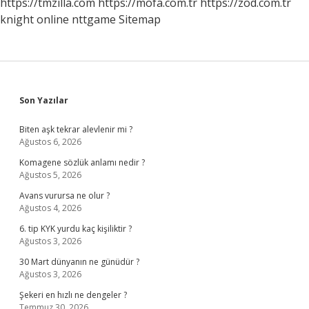
https://tmzilla.com
https://mofa.com.tr
https://zod.com.tr
knight online
nttgame
Sitemap
Sidebar
Son Yazılar
Biten aşk tekrar alevlenir mi ?
Ağustos 6, 2026
Komagene sözlük anlamı nedir ?
Ağustos 5, 2026
Avans vurursa ne olur ?
Ağustos 4, 2026
6. tip KYK yurdu kaç kişiliktir ?
Ağustos 3, 2026
30 Mart dünyanın ne günüdür ?
Ağustos 3, 2026
Şekeri en hızlı ne dengeler ?
Temmuz 30, 2026