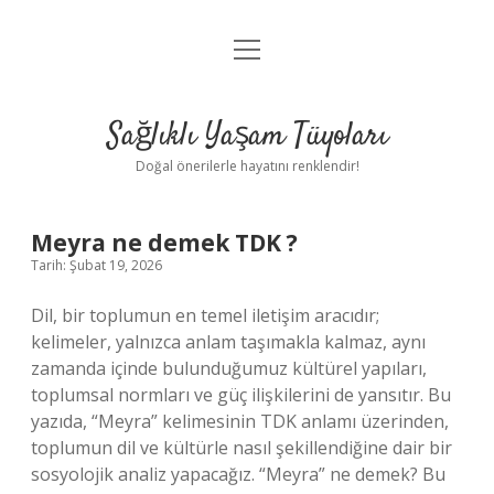
menüyü
Anasayfa
aç
Gizlilik Politikası
Sağlıklı Yaşam Tüyoları
Yasal Uyarı
Doğal önerilerle hayatını renklendir!
Hakkımızda
Meyra ne demek TDK ?
Tarih: Şubat 19, 2026
Dil, bir toplumun en temel iletişim aracıdır;
kelimeler, yalnızca anlam taşımakla kalmaz, aynı
zamanda içinde bulunduğumuz kültürel yapıları,
toplumsal normları ve güç ilişkilerini de yansıtır. Bu
yazıda, “Meyra” kelimesinin TDK anlamı üzerinden,
toplumun dil ve kültürle nasıl şekillendiğine dair bir
sosyolojik analiz yapacağız. “Meyra” ne demek? Bu