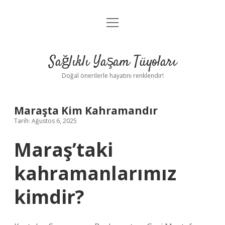
menüyü
Anasayfa
aç
Gizlilik Politikası
Sağlıklı Yaşam Tüyoları
Yasal Uyarı
Doğal önerilerle hayatını renklendir!
Hakkımızda
Maraşta Kim Kahramandır
Tarih: Ağustos 6, 2025
Maraş’taki
kahramanlarımız
kimdir?