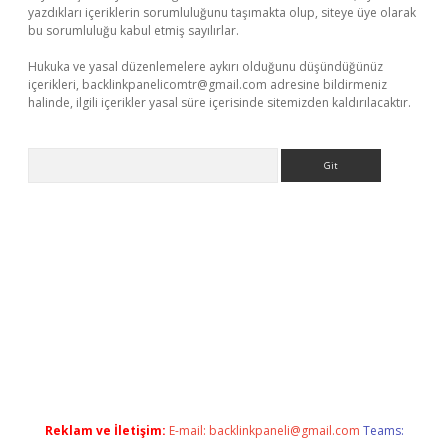
yazdıkları içeriklerin sorumluluğunu taşımakta olup, siteye üye olarak
bu sorumluluğu kabul etmiş sayılırlar.
Hukuka ve yasal düzenlemelere aykırı olduğunu düşündüğünüz
içerikleri,
backlinkpanelicomtr@gmail.com
adresine bildirmeniz
halinde, ilgili içerikler yasal süre içerisinde sitemizden kaldırılacaktır.
Arama
iş
Reklam ve İletişim:
E-mail:
backlinkpaneli@gmail.com
Teams: