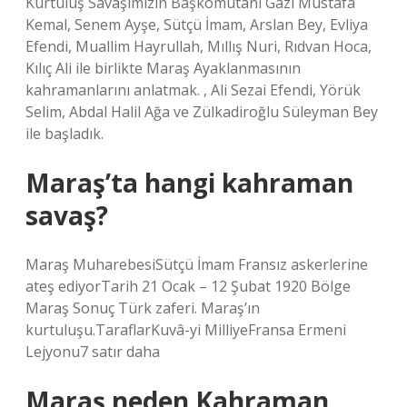
Kurtuluş Savaşımızın Başkomutanı Gazi Mustafa
Kemal, Senem Ayşe, Sütçü İmam, Arslan Bey, Evliya
Efendi, Muallim Hayrullah, Mıllış Nuri, Rıdvan Hoca,
Kılıç Ali ile birlikte Maraş Ayaklanmasının
kahramanlarını anlatmak. , Ali Sezai Efendi, Yörük
Selim, Abdal Halil Ağa ve Zülkadiroğlu Süleyman Bey
ile başladık.
Maraş’ta hangi kahraman
savaş?
Maraş MuharebesiSütçü İmam Fransız askerlerine
ateş ediyorTarih 21 Ocak – 12 Şubat 1920 Bölge
Maraş Sonuç Türk zaferi. Maraş’ın
kurtuluşu.TaraflarKuvâ-yi MilliyeFransa Ermeni
Lejyonu7 satır daha
Maraş neden Kahraman