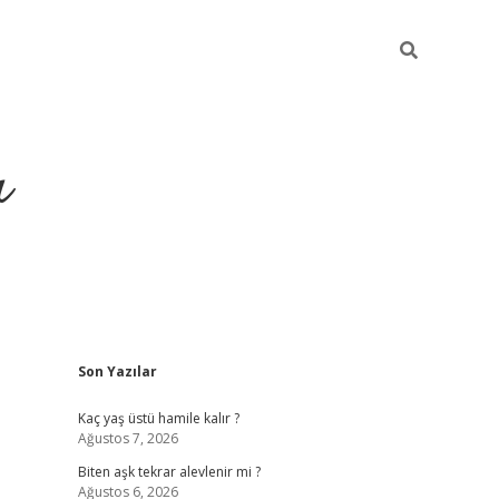
ı
Sidebar
Son Yazılar
vdcasino giriş
Kaç yaş üstü hamile kalır ?
Ağustos 7, 2026
Biten aşk tekrar alevlenir mi ?
Ağustos 6, 2026