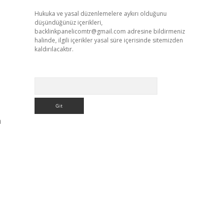
Hukuka ve yasal düzenlemelere aykırı olduğunu
düşündüğünüz içerikleri,
backlinkpanelicomtr@gmail.com
adresine bildirmeniz
halinde, ilgili içerikler yasal süre içerisinde sitemizden
kaldırılacaktır.
Arama
a