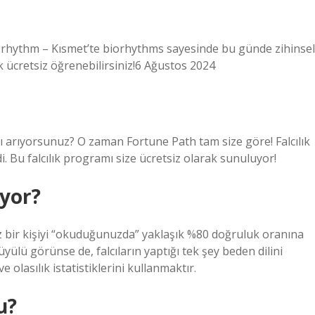
 Biorhythm – Kısmet’te biorhythms sayesinde bu günde zihinsel
ık ücretsiz öğrenebilirsiniz!6 Ağustos 2024
mı arıyorsunuz? O zaman Fortune Path tam size göre! Falcılık
 Bu falcılık programı size ücretsiz olarak sunuluyor!
iyor?
nız bir kişiyi “okuduğunuzda” yaklaşık %80 doğruluk oranına
ülü görünse de, falcıların yaptığı tek şey beden dilini
olasılık istatistiklerini kullanmaktır.
u?