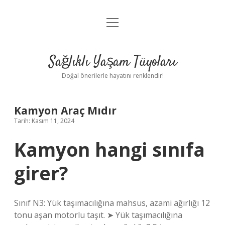
menüyü
Anasayfa
aç
Gizlilik Politikası
Sağlıklı Yaşam Tüyoları
Yasal Uyarı
Doğal önerilerle hayatını renklendir!
Hakkımızda
Kamyon Araç Mıdır
Tarih: Kasım 11, 2024
Kamyon hangi sınıfa
girer?
Sınıf N3: Yük taşımacılığına mahsus, azami ağırlığı 12
tonu aşan motorlu taşıt. ➤ Yük taşımacılığına