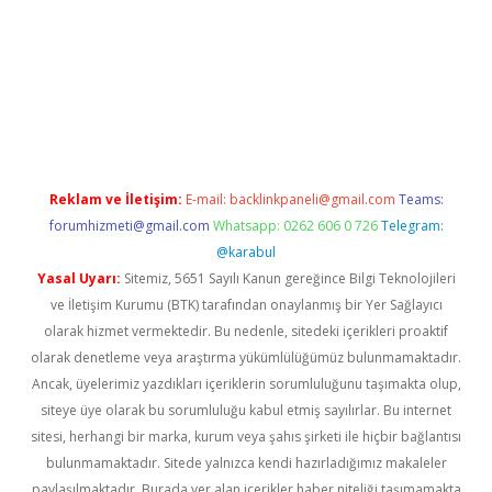
riş
Reklam ve İletişim:
E-mail:
backlinkpaneli@gmail.com
Teams:
forumhizmeti@gmail.com
Whatsapp: 0262 606 0 726
Telegram:
@karabul
Yasal Uyarı:
Sitemiz, 5651 Sayılı Kanun gereğince Bilgi Teknolojileri
ve İletişim Kurumu (BTK) tarafından onaylanmış bir Yer Sağlayıcı
olarak hizmet vermektedir. Bu nedenle, sitedeki içerikleri proaktif
olarak denetleme veya araştırma yükümlülüğümüz bulunmamaktadır.
Ancak, üyelerimiz yazdıkları içeriklerin sorumluluğunu taşımakta olup,
siteye üye olarak bu sorumluluğu kabul etmiş sayılırlar. Bu internet
sitesi, herhangi bir marka, kurum veya şahıs şirketi ile hiçbir bağlantısı
bulunmamaktadır. Sitede yalnızca kendi hazırladığımız makaleler
paylaşılmaktadır. Burada yer alan içerikler haber niteliği taşımamakta