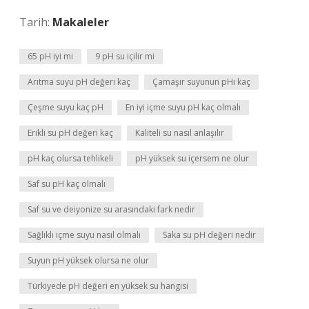
Tarih:
Makaleler
65 pH iyi mi
9 pH su içilir mi
Arıtma suyu pH değeri kaç
Çamaşır suyunun pHı kaç
Çeşme suyu kaç pH
En iyi içme suyu pH kaç olmalı
Erikli su pH değeri kaç
Kaliteli su nasıl anlaşılır
pH kaç olursa tehlikeli
pH yüksek su içersem ne olur
Saf su pH kaç olmalı
Saf su ve deiyonize su arasındaki fark nedir
Sağlıklı içme suyu nasıl olmalı
Saka su pH değeri nedir
Suyun pH yüksek olursa ne olur
Türkiyede pH değeri en yüksek su hangisi