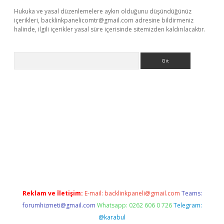
Hukuka ve yasal düzenlemelere aykırı olduğunu düşündüğünüz
içerikleri,
backlinkpanelicomtr@gmail.com
adresine bildirmeniz
halinde, ilgili içerikler yasal süre içerisinde sitemizden kaldırılacaktır.
Arama
riş
Reklam ve İletişim:
E-mail:
backlinkpaneli@gmail.com
Teams:
forumhizmeti@gmail.com
Whatsapp: 0262 606 0 726
Telegram:
@karabul