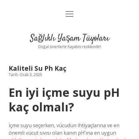
menüyü
Anasayfa
aç
Gizlilik Politikası
Sağlıklı Yaşam Tüyoları
Yasal Uyarı
Doğal önerilerle hayatını renklendir!
Hakkımızda
Kaliteli Su Ph Kaç
Tarih: Ocak 3, 2025
En iyi içme suyu pH
kaç olmalı?
İçme suyu seçerken, vücudun ihtiyaçlarına ve en
önemli vücut sıvısı olan kanın pH’ına en uygun