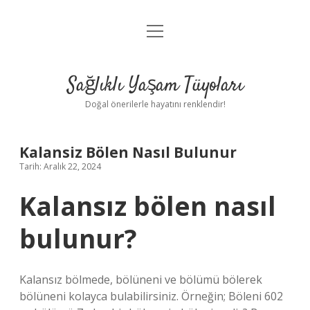
menüyü
Anasayfa
aç
Gizlilik Politikası
Sağlıklı Yaşam Tüyoları
Yasal Uyarı
Doğal önerilerle hayatını renklendir!
Hakkımızda
Kalansiz Bölen Nasıl Bulunur
Tarih: Aralık 22, 2024
Kalansız bölen nasıl
bulunur?
Kalansız bölmede, bölüneni ve bölümü bölerek
bölüneni kolayca bulabilirsiniz. Örneğin; Böleni 602