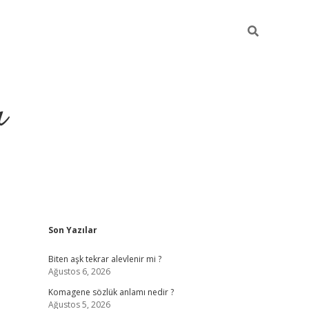
ı
Sidebar
Son Yazılar
vdcasino giriş
Biten aşk tekrar alevlenir mi ?
Ağustos 6, 2026
Komagene sözlük anlamı nedir ?
Ağustos 5, 2026