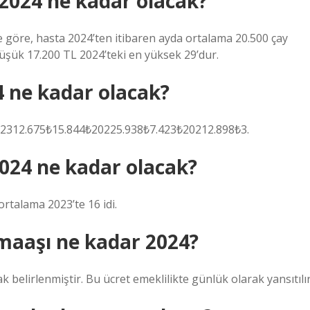
 2024 ne kadar olacak?
e göre, hasta 2024’ten itibaren ayda ortalama 20.500 çay
düşük 17.200 TL 2024’teki en yüksek 29’dur.
4 ne kadar olacak?
5₺202312.675₺15.844₺20225.938₺7.423₺20212.898₺3.
024 ne kadar olacak?
ortalama 2023’te 16 idi.
i maaşı ne kadar 2024?
k belirlenmiştir. Bu ücret emeklilikte günlük olarak yansıtılır