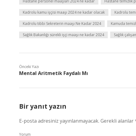
Hastane personel maaşları 2024 ne kadar
Hastane temizlik p
Kadrolu kamu işçisi maaşı 2024 ne kadar olacak
Kadrolu temiz
Kadrolu tıbbi Sekreterin maaşı Ne Kadar 2024
Kamuda temizli
Sağlık Bakanlığı sürekli işçi maaşı ne kadar 2024
Sağlık çalış
Önceki Yazı
Mental Aritmetik Faydalı Mı
Bir yanıt yazın
E-posta adresiniz yayınlanmayacak.
Gerekli alanlar
Yorum