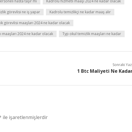
ersoneli hasta taşır mı
Kadrolu hizmetli maaşı 2024 ne kadar olacak
lik görevlisi ne iş yapar
Kadrolu temizlikçi ne kadar maaş alır
k görevlisi maaşları 2024 ne kadar olacak
anı maaşları 2024 ne kadar olacak
Typ okul temizlik maaşları ne kadar
Sonraki Yaz
1 Btc Maliyeti Ne Kada
*
ile işaretlenmişlerdir