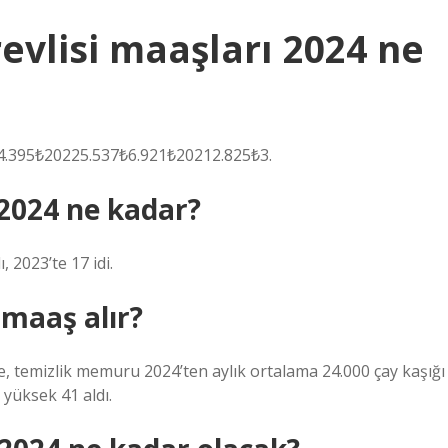
evlisi maaşları 2024 ne
4.395₺20225.537₺6.921₺20212.825₺3.
2024 ne kadar?
, 2023’te 17 idi.
 maaş alır?
e, temizlik memuru 2024’ten aylık ortalama 24.000 çay kaşığı
 yüksek 41 aldı.